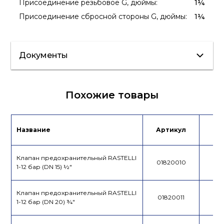
Присоединение резьбовое G, дюймы
:
1¼
Присоединение сбросной стороны G, дюймы
:
1¼
Документы
Сертификат/
Паспорт
Похожие товары
Декларация
Лист данных
Название
Артикул
Це
Клапан предохранительный RASTELLI
01820010
1-12 бар (DN 15) ½"
Клапан предохранительный RASTELLI
01820011
1-12 бар (DN 20) ¾"