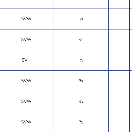
SVW
½
SVW
½
SVH
¾
SVW
¾
SVW
¾
SVW
¾