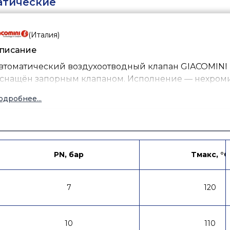
атические
(
Италия
)
писание
втоматический воздухоотводный клапан GIACOMINI 
снащён запорным клапаном. Исполнение — нехром
одробнее...
PN, бар
Tмакс, °C
7
120
10
110