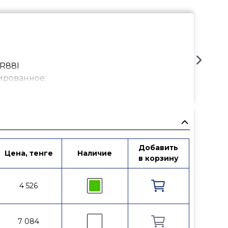
R88I
ированное.
Добавить
Цена, тенге
Наличие
Артикул
в корзину
4 526
R88IY003
7 084
10004984