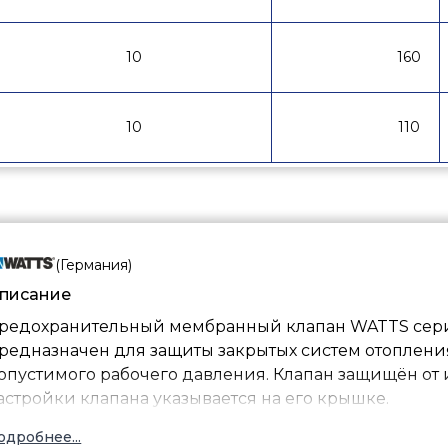
10
160
10
110
(
Германия
)
писание
редохранительный мембранный клапан WATTS сер
редназначен для защиты закрытых систем отоплен
опустимого рабочего давления. Клапан защищён от
астройки клапана указывается на его крышке.
одробнее...