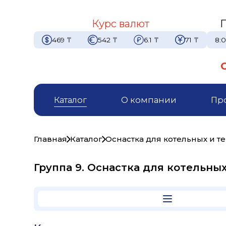
Курс валют
469
₸
542
₸
6.1
₸
71
₸
8:0
Каталог
О компании
Пр
Главная
Каталог
Оснастка для котельных и т
Группа 9. Оснастка для котельны