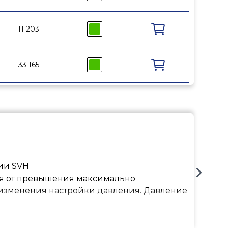
11 203
0248415
33 165
7890515
ии SVH
ия от превышения максимально
 изменения настройки давления. Давление