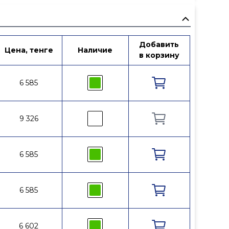
Добавить
G вых
Цена, тенге
Наличие
PN, бар
Tмакс, °C
в корзину
¾
6 585
10
110
¾
9 326
10
110
¾
6 585
10
110
¾
6 585
10
110
¾
6 602
10
110