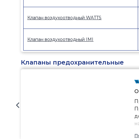
Клапан воздухоотводный WATTS
Клапан воздухоотводный IMI
Клапаны предохранительные
О
П
П
д
н
П