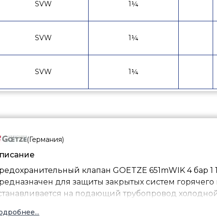
SVW
1¼
SVW
1¼
SVW
1¼
(
Германия
)
писание
редохранительный клапан GOETZE 651mWIK 4 бар 1 1
редназначен для защиты закрытых систем горячего 
станавливается на подающий трубопровод холодной
одробнее...