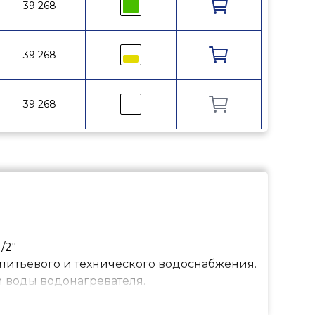
1½
39 268
10
110
1½
39 268
10
110
1½
39 268
10
110
/2"
питьевого и технического водоснабжения.
 воды водонагревателя.