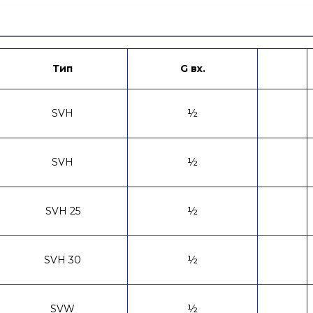
Тип
G вх.
SVH
½
SVH
½
SVH 25
½
SVH 30
½
SVW
½