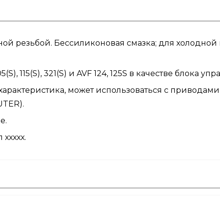
ой резьбой. Бессиликоновая смазка; для холодной 
, 115(S), 321(S) и AVF 124, 125S в качестве блока упр
характеристика, может использоваться с приводами 
UTER).
е.
ххххх.