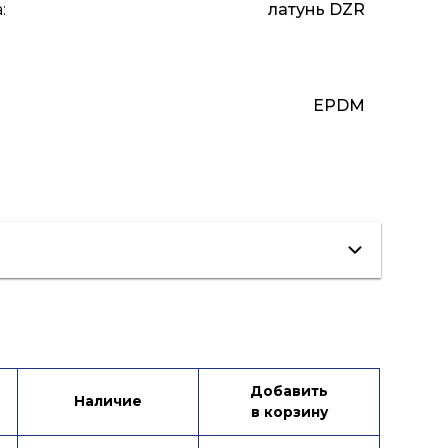
а
:
латунь DZR
EPDM
ист данных
Каталог продукции
Добавить
Наличие
в корзину