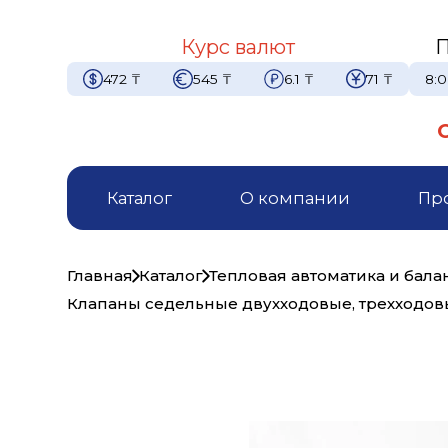
Курс валют
П
472
₸
545
₸
6.1
₸
71
₸
8:0
Каталог
О компании
Пр
Главная
Каталог
Тепловая автоматика и бал
Клапаны седельные двухходовые, трехходо