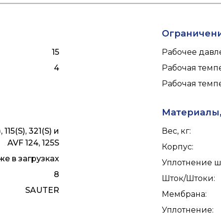
Ограничен
15
Рабочее давле
4
Рабочая темпе
Рабочая темпе
Материалы,
 115(S), 321(S) и
Вес, кг
:
AVF 124, 125S
Корпус
:
е в загрузках
Уплотнение ш
8
Шток/Штоки
:
SAUTER
Мембрана
:
Уплотнение
: