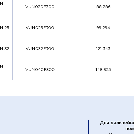
DN
VUN020F300
88 286
N 25
VUN025F300
99 294
N 32
VUN032F300
121 343
DN
VUN040F300
148 925
Для дальнейш
пож