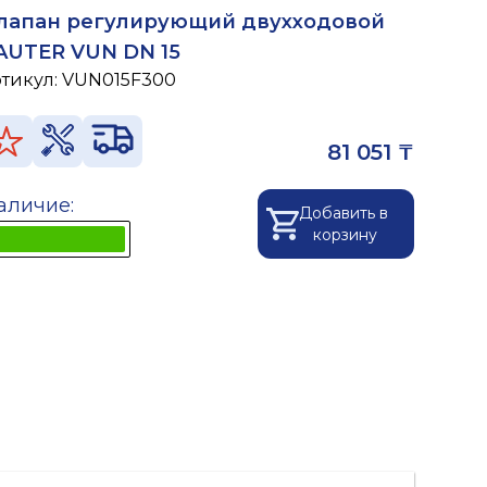
лапан регулирующий двухходовой
AUTER VUN DN 15
ртикул:
VUN015F300
81 051 ₸
аличие:
Добавить в
корзину