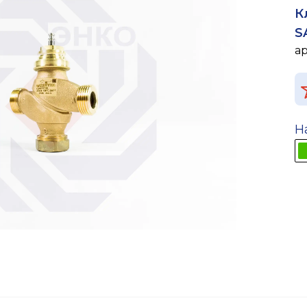
К
S
а
Н