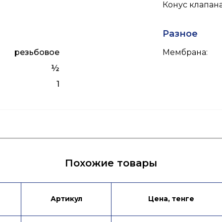
Конус клапан
Разное
резьбовое
Мембрана
:
½
1
я
Лист данных
Подбор привода
Л
Похожие товары
Артикул
Цена, тенге