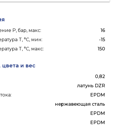
ия
ние P, бар, макс
:
16
ратура T, °C, мин
:
-15
ратура T, °C, макс
:
150
 цвета и вес
0,82
латунь DZR
тока
:
EPDM
нержавеющая сталь
EPDM
EPDM