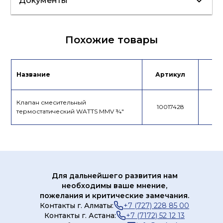
Документы
Сертификат/
Похожие товары
Декларация
Лист данных
Название
Артикул
Це
Клапан смесительный
10017428
термостатический WATTS MMV ¾"
Для дальнейшего развития нам
необходимы ваше мнение,
пожелания и критические замечания.
Контакты г. Алматы:
+7 (727) 228 85 00
Контакты г. Астана:
+7 (7172) 52 12 13