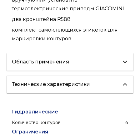
термоэлектрические приводы GIACOMINI
два кронштейна R588
комплект самоклеющихся этикеток для
маркировки контуров
Область применения
Технические характеристики
отопление
холодоснабжение
"теплые полы"
Гидравлические
Количество контуров
:
4
Ограничения