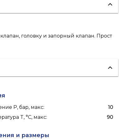
клапан, головку и запорный клапан. Прост
ия
ние P, бар, макс
:
10
ратура T, °C, макс
:
90
ения и размеры