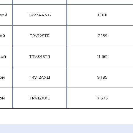
овой
TRV34ANG
11 181
мой
TRV12STR
7 159
мой
TRV34STR
11 661
вой
TRV12AXL1
9 185
вой
TRV12AXL
7 375