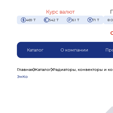
Курс валют
469
₸
542
₸
6.1
₸
71
₸
8:0
Каталог
О компании
Пр
Главная
Каталог
Радиаторы, конвекторы и 
ЭнКо