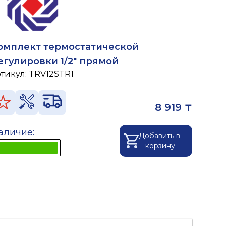
омплект термостатической
егулировки 1/2" прямой
ртикул:
TRV12STR1
8 919 ₸
аличие:
Добавить в
корзину