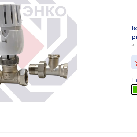
К
р
а
Н