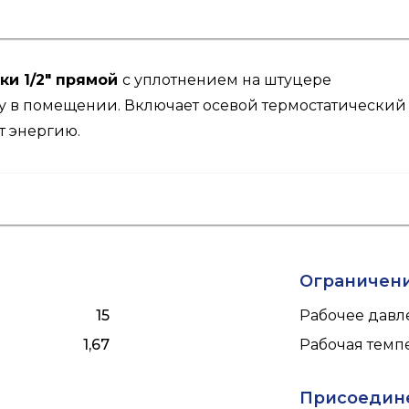
ки 1/2″ прямой
с уплотнением на штуцере
у в помещении. Включает осевой термостатический 
т энергию.
Ограничен
15
Рабочее давле
1,67
Рабочая темпе
Присоедин