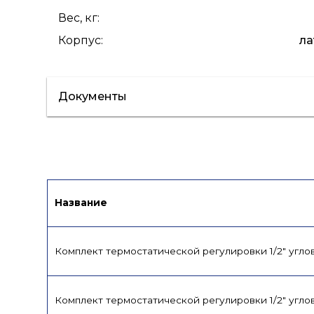
Вес, кг
:
Корпус
:
ла
Документы
Лист данных
Сертификат/Декларац
Название
Комплект термостатической регулировки 1/2" угло
Комплект термостатической регулировки 1/2" угло