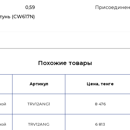
0,59
Присоединен
тунь (CW617N)
ия
Похожие товары
Артикул
Цена, тенге
вой
TRV12ANG1
8 476
вой
TRV12ANG
6 813