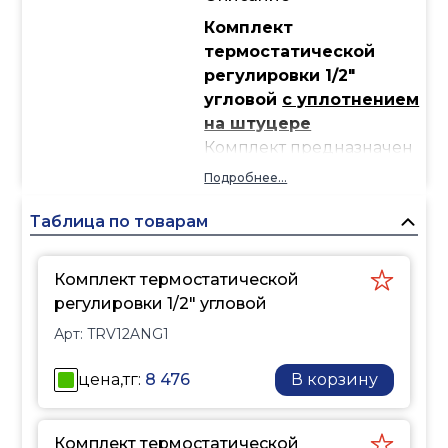
Комплект
термостатической
регулировки 1/2"
угловой
с уплотнением
на штуцере
Комплект предназначен
для точного и удобного
Подробнее...
регулирования
температуры в
Таблица по товарам
помещении. В него
входят угловой
Комплект термостатической
термостатический
регулировки 1/2" угловой
клапан,
Арт:
TRV12ANG1
термостатическая
головка и запорный
цена,тг:
8 476
В корзину
клапан, что обеспечивает
полный контроль
подачи теплоносителя в
Комплект термостатической