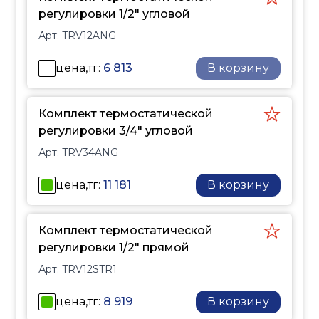
радиатор. Прост в
регулировки 1/2" угловой
установке и
Арт:
TRV12ANG
эксплуатации, повышает
энергоэффективность
цена,тг:
6 813
В корзину
системы отопления и
комфорт в комнате.
Комплект термостатической
регулировки 3/4" угловой
Арт:
TRV34ANG
цена,тг:
11 181
В корзину
Комплект термостатической
регулировки 1/2" прямой
Арт:
TRV12STR1
цена,тг:
8 919
В корзину