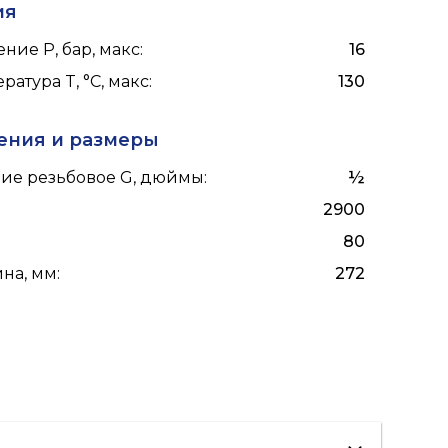
ия
ние P, бар, макс
:
16
ратура T, °C, макс
:
130
ения и размеры
ие резьбовое G, дюймы
:
½
2900
80
на, мм
:
272