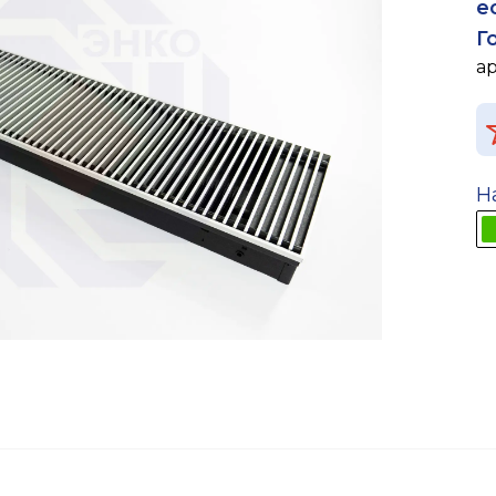
е
Г
а
Н