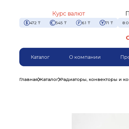
Курс валют
П
472
₸
545
₸
6.1
₸
71
₸
8:0
Каталог
О компании
Пр
Главная
Каталог
Радиаторы, конвекторы и 