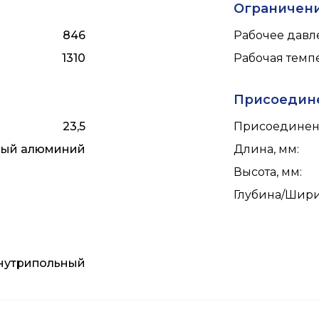
Ограничен
846
Рабочее давле
1310
Рабочая темпе
Присоедин
23,5
Присоединен
ный алюминий
Длина, мм
:
Высота, мм
:
Глубина/Шири
нутрипольный