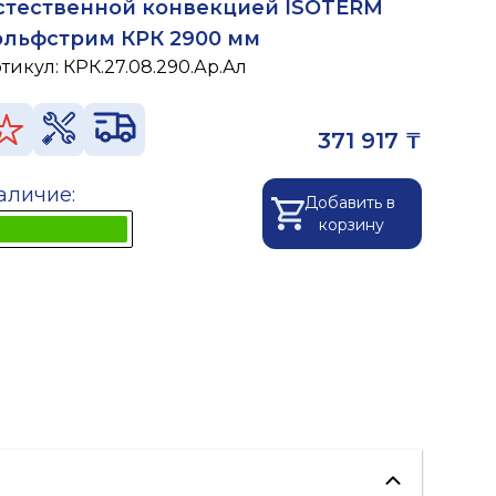
стественной конвекцией ISOTERM
ольфстрим КРК 2900 мм
ртикул:
КРК.27.08.290.Ар.Ал
371 917 ₸
аличие:
Добавить в
корзину