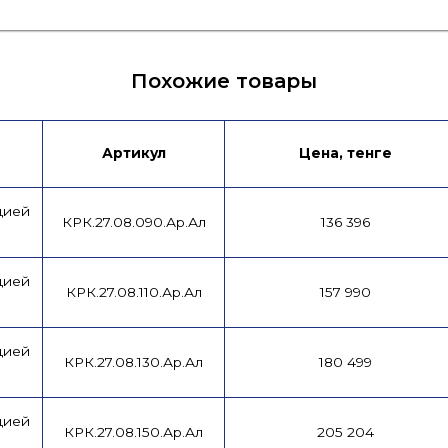
Похожие товары
Артикул
Цена, тенге
цией
КРК.27.08.090.Ар.Ал
136 396
цией
КРК.27.08.110.Ар.Ал
157 990
цией
КРК.27.08.130.Ар.Ал
180 499
цией
КРК.27.08.150.Ар.Ал
205 204