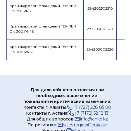
Кран шаровой фланцевый TEMPER
284202502510
DN 250 PN 25
Кран шаровой фланцевый TEMPER
283203001620
DN 300 PN 16
Кран шаровой фланцевый TEMPER
284203002520
DN 300 PN 25
Для дальнейшего развития нам
необходимы ваше мнение,
пожелания и критические замечания.
Контакты г. Алматы:
+7 (727) 228 85 00
Контакты г. Астана:
+7 (7172) 52 12 13
Для общих вопросов:
info@enko.kz
По регионам:
sales.region@enko.kz
Инстаграм:
@
enko_kz