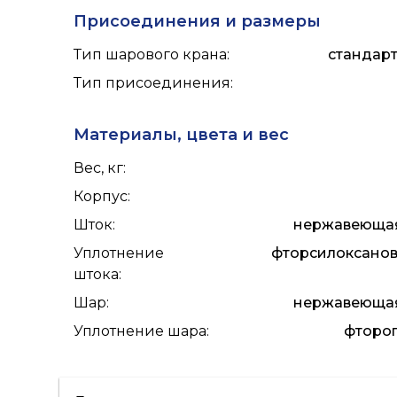
Присоединения и размеры
Тип шарового крана
:
стандар
Тип присоединения
:
Материалы, цвета и вес
Вес, кг
:
Корпус
:
Шток
:
нержавеющая 
Уплотнение
фторсилоксанов
штока
:
Шар
:
нержавеющая 
Уплотнение шара
:
фтороп