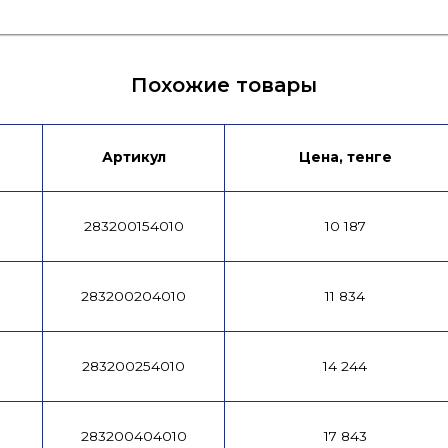
ых
Похожие товары
Артикул
Цена, тенге
283200154010
10 187
283200204010
11 834
283200254010
14 244
283200404010
17 843