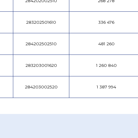
284202002510
268 278
283202501610
336 476
284202502510
481 260
283203001620
1 260 840
284203002520
1 387 994