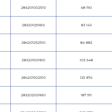
284201002510
48 190
283201251610
83 143
284201252510
84 882
283201501610
103 548
284201502510
125 874
283202001610
187 911