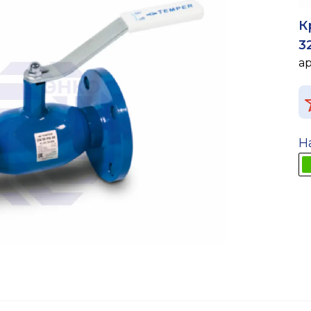
К
3
а
Н