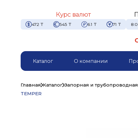
Курс валют
П
472
₸
545
₸
6.1
₸
71
₸
8:0
Каталог
О компании
Пр
Главная
Каталог
Запорная и трубопроводная
TEMPER