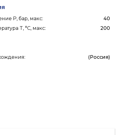
ия
ние P, бар, макс
:
40
ратура T, °C, макс
:
200
схождения
:
(Россия)