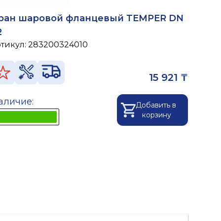
ран шаровой фланцевый TEMPER DN
2
ртикул:
283200324010
15 921 ₸
аличие:
Добавить в
корзину