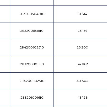
283200504010
18 514
283200651610
26 139
284200652510
26 200
283200801610
34 862
284200802510
40 504
283201001610
43 158