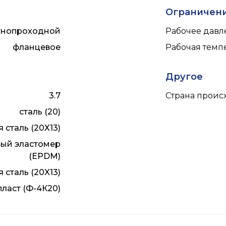
Ограничен
тнопроходной
Рабочее давле
фланцевое
Рабочая темпе
Другое
3.7
Страна прои
сталь (20)
сталь (20Х13)
ый эластомер
(EPDM)
сталь (20X13)
ласт (Ф-4К20)