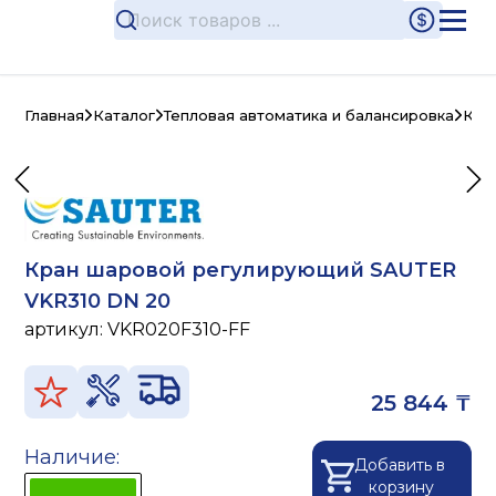
Главная
Каталог
Тепловая автоматика и балансировка
Кла
Кран шаровой регулирующий SAUTER
VKR310 DN 20
артикул:
VKR020F310-FF
25 844 ₸
Наличие:
Добавить в
корзину