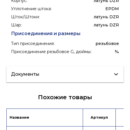
Корпус
:
латунь DZR
Уплотнение штока
:
EPDM
Шток/Штоки
:
латунь DZR
Шар
:
латунь DZR
Присоединения и размеры
Тип присоединения
:
резьбовое
Присоединение резьбовое G, дюймы
:
¾
Документы
Сертификат/
Похожие товары
Декларация
Инструкция
Лист данных
Название
Артикул
Це
Подбор
Лист данных
привода