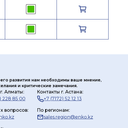
его развития нам
необходимы ваше мнение,
елания и критические замечания.
г. Алматы:
Контакты г. Астана:
) 228 85 00
+7 (7172) 52 12 13
х вопросов:
По регионам:
nko.kz
sales.region@enko.kz