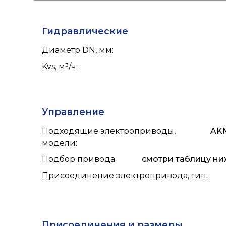
Гидравлические
Диаметр DN, мм
:
Kvs, м³/ч
:
Управление
Подходящие электроприводы,
AKM
модели
:
Подбор привода
:
смотри таблицу ниж
Присоединение электропривода, тип
:
Присоединения и размеры