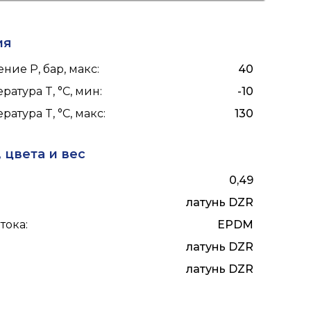
ия
ние P, бар, макс
:
40
ратура T, °C, мин
:
-10
ратура T, °C, макс
:
130
 цвета и вес
0,49
латунь DZR
тока
:
EPDM
латунь DZR
латунь DZR