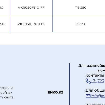
50
VKR050F310-FF
119 250
 50
VKR050F300-FF
119 250
Для дальнейш
пож
Контакты 
+7 (727
зации и
Для общи
ЕNKO.KZ
тройках
info@e
ь сайта.