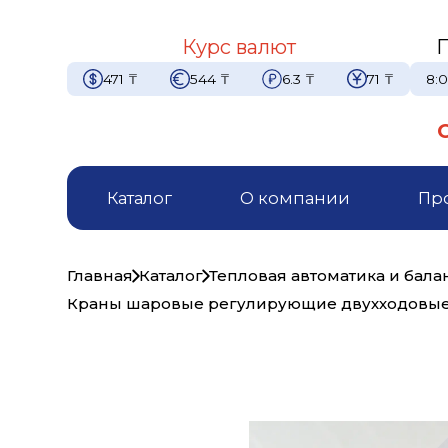
Курс валют
471
₸
544
₸
6.3
₸
71
₸
8:0
Каталог
О компании
Пр
Главная
Каталог
Тепловая автоматика и бал
Краны шаровые регулирующие двухходовые,