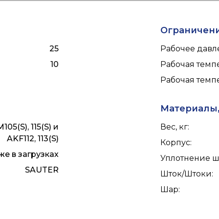
Ограничен
25
Рабочее давле
10
Рабочая темпе
Рабочая темпе
Материалы,
105(S), 115(S) и
Вес, кг
:
AKF112, 113(S)
Корпус
:
е в загрузках
Уплотнение ш
SAUTER
Шток/Штоки
:
Шар
: