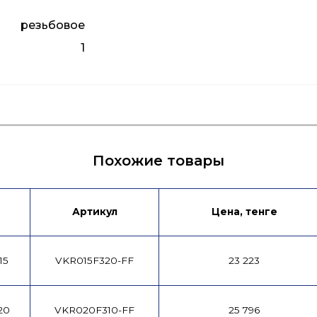
резьбовое
1
я
Лист данных
Подбор привода
Л
Похожие товары
Артикул
Цена, тенге
15
VKR015F320-FF
23 223
20
VKR020F310-FF
25 796