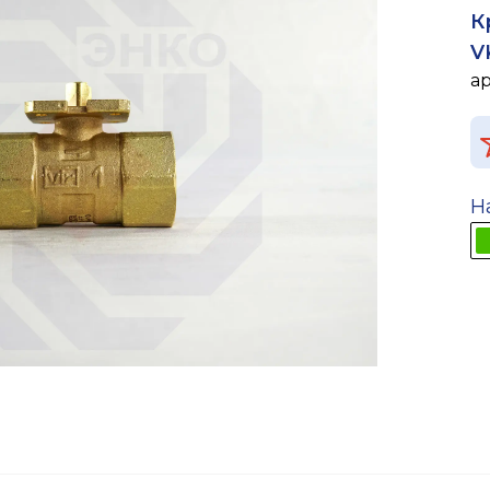
К
V
а
Н