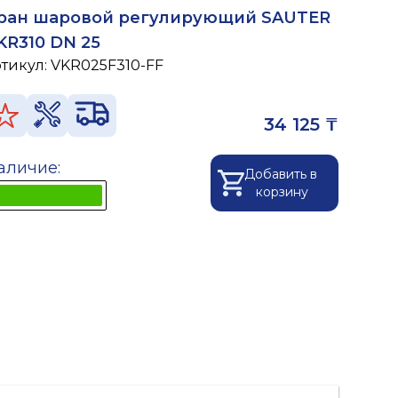
ран шаровой регулирующий SAUTER
KR310 DN 25
ртикул:
VKR025F310-FF
34 125 ₸
аличие:
Добавить в
корзину