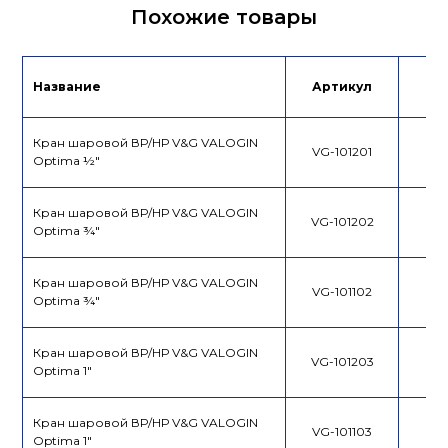
Паспорт
Похожие товары
Декларация
Каталог
продукции
Название
Артикул
Це
Кран шаровой ВР/НР V&G VALOGIN
VG-101201
Optima ½"
Кран шаровой ВР/НР V&G VALOGIN
VG-101202
Optima ¾"
Кран шаровой ВР/НР V&G VALOGIN
VG-101102
Optima ¾"
Кран шаровой ВР/НР V&G VALOGIN
VG-101203
Optima 1"
Кран шаровой ВР/НР V&G VALOGIN
VG-101103
Optima 1"