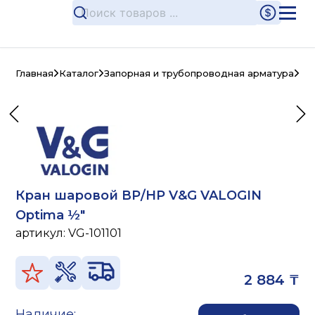
Главная
Каталог
Запорная и трубопроводная арматура
Ла
Кран шаровой ВР/НР V&G VALOGIN
Optima ½"
артикул:
VG-101101
2 884 ₸
Наличие: