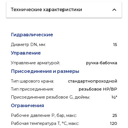
Технические характеристики
водоснабжение
отопление
Гидравлические
Диаметр DN, мм
:
15
Управление
Управление арматурой
:
ручка-бабочка
Присоединения и размеры
Тип шарового крана
:
стандартнопроходной
Тип присоединения
:
резьбовое НР/ВР
Присоединение резьбовое G, дюймы
:
½"
Ограничения
Рабочее давление P, бар, макс
:
25
Рабочая температура T, °C, макс
:
120