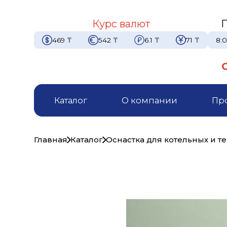
Курс валют
469
₸
542
₸
6.1
₸
71
₸
8:0
Каталог
О компании
Пр
Главная
Каталог
Оснастка для котельных и т