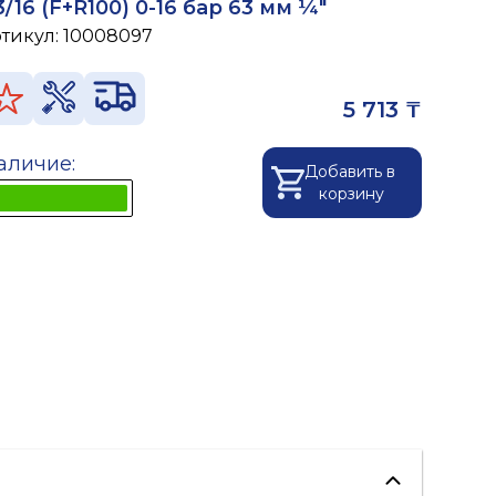
3/16 (F+R100) 0-16 бар 63 мм ¼"
ртикул:
10008097
5 713 ₸
аличие:
Добавить в
корзину