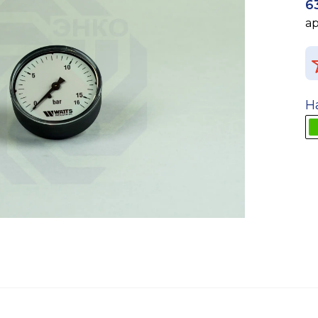
6
а
Н