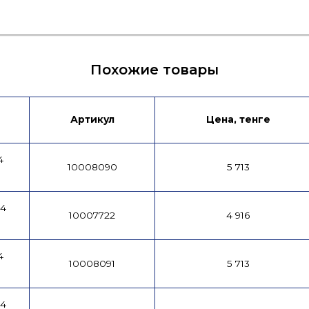
ия RU
Сертификат/Декларация KAZ
Серт
Похожие товары
Артикул
Цена, тенге
4
10008090
5 713
-4
10007722
4 916
4
10008091
5 713
-4