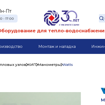
Пн-Пт
0 - 17:00
Оборудование для тепло-водоснабжени
оизводство
Монтаж и наладка
Инжи
епловых узлов
КИП
Манометры
Watts
М