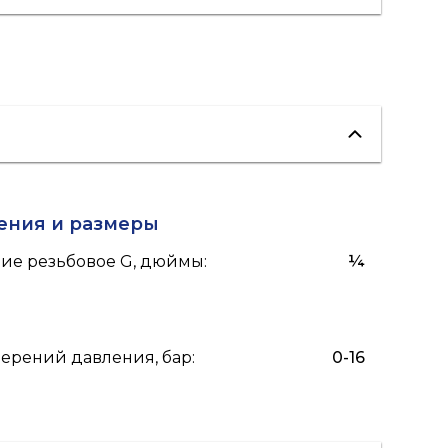
ения и размеры
ие резьбовое G, дюймы
:
¼
ерений давления, бар
:
0-16