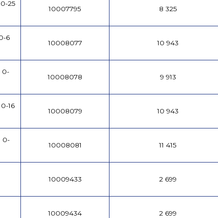
0-25
10007795
8 325
0-6
10008077
10 943
 0-
10008078
9 913
0-16
10008079
10 943
 0-
10008081
11 415
10009433
2 699
10009434
2 699