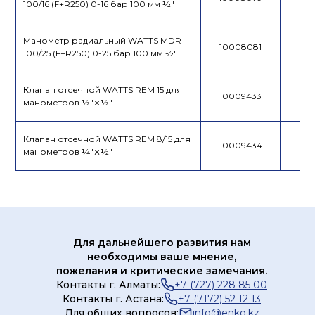
100/16 (F+R250) 0-16 бар 100 мм ½"
Манометр радиальный WATTS MDR
10008081
100/25 (F+R250) 0-25 бар 100 мм ½"
Клапан отсечной WATTS REM 15 для
10009433
манометров ½"⨯½"
Клапан отсечной WATTS REM 8/15 для
10009434
манометров ¼"⨯½"
Для дальнейшего развития нам
необходимы ваше мнение,
пожелания и критические замечания.
Контакты г. Алматы:
+7 (727) 228 85 00
Контакты г. Астана:
+7 (7172) 52 12 13
Для общих вопросов:
info@enko.kz