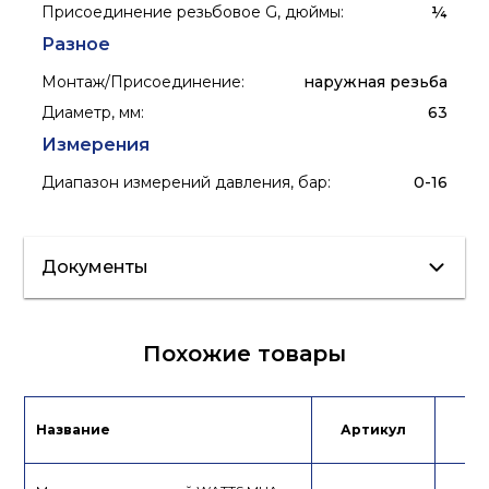
Присоединение резьбовое G, дюймы
:
¼
Разное
Монтаж/Присоединение
:
наружная резьба
Диаметр, мм
:
63
Измерения
Диапазон измерений давления, бар
:
0-16
Документы
Лист данных
Похожие товары
Сертификат/Декларация
RU
Название
Артикул
Це
Сертификат/Декларация
KAZ