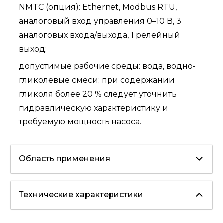
NMTC (опция): Ethernet, Modbus RTU,
аналоговый вход управления 0–10 В, 3
аналоговых входа/выхода, 1 релейный
выход;
допустимые рабочие среды: вода, водно-
гликолевые смеси; при содержании
гликоля более 20 % следует уточнить
гидравлическую характеристику и
требуемую мощность насоса.
Область применения
Технические характеристики
отопление
вентиляция
кондиционирование
"теплые полы"