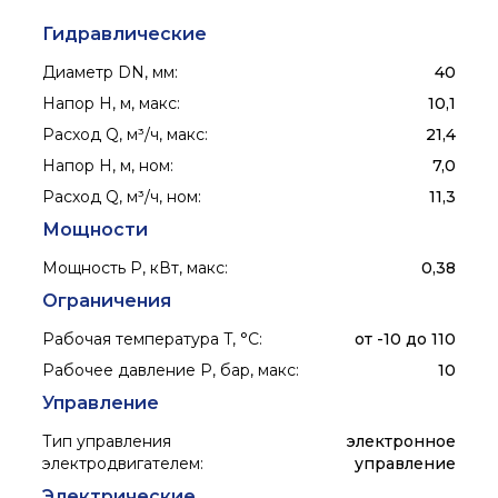
Гидравлические
Диаметр DN, мм
:
40
Напор H, м, макс
:
10,1
Расход Q, м³/ч, макс
:
21,4
Напор H, м, ном
:
7,0
Расход Q, м³/ч, ном
:
11,3
Мощности
Мощность P, кВт, макс
:
0,38
Ограничения
Рабочая температура T, °C
:
от -10 до 110
Рабочее давление P, бар, макс
:
10
Управление
Тип управления
электронное
электродвигателем
:
управление
Электрические