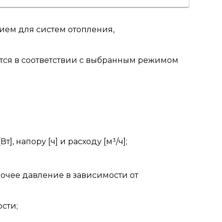
ием для систем отопления,
ется в соответствии с выбранным режимом
 напору [ч] и расходу [м³/ч];
бочее давление в зависимости от
сти;