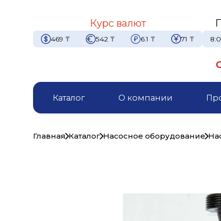
Курс валют
469
₸
542
₸
6.1
₸
71
₸
8:0
Каталог
О компании
Пр
Главная
Каталог
Насосное оборудование
На