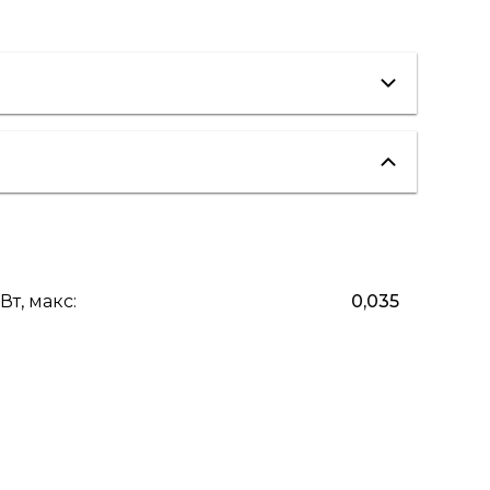
вентиляция
"теплые полы"
Вт, макс
:
0,035