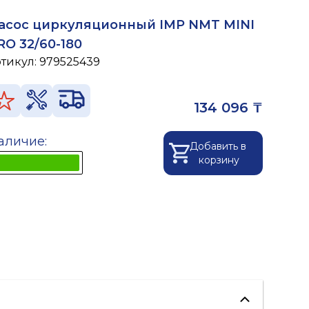
асос циркуляционный IMP NMT MINI
RO 32/60-180
ртикул:
979525439
134 096 ₸
аличие:
Добавить в
корзину