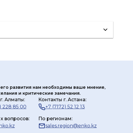
его развития нам
необходимы ваше мнение,
елания и критические замечания.
г. Алматы:
Контакты г. Астана:
) 228 85 00
+7 (7172) 52 12 13
х вопросов:
По регионам:
nko.kz
sales.region@enko.kz