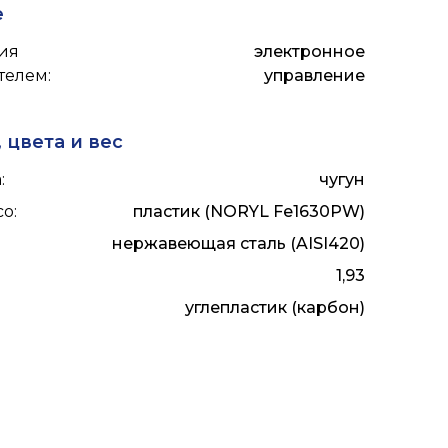
е
ия
электронное
телем
:
управление
 цвета и вес
а
:
чугун
со
:
пластик (NORYL Fe1630PW)
нержавеющая сталь (AISI420)
1,93
:
углепластик (карбон)