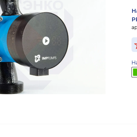
Н
P
а
Н