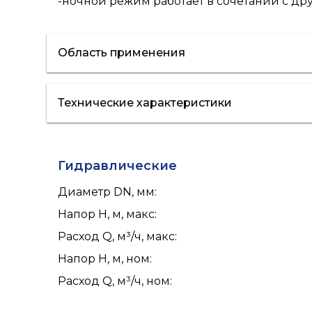
-ночной режим работает в сочетании с д
Область применения
Технические характеристики
отопление
кондиционирование
Гидравлические
Диаметр DN, мм
:
Напор H, м, макс
:
Расход Q, м³/ч, макс
:
Напор H, м, ном
:
Расход Q, м³/ч, ном
: