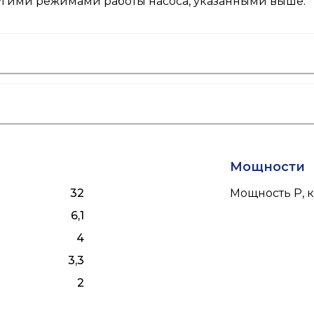
ругими режимами работы насоса, указанными выше.
Мощности
32
Мощность P, к
6,1
4
3,3
2