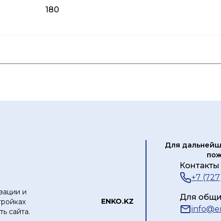
180
я
Лист данных
Каталог продукции
Для дальнейш
пож
Контакты 
+7 (727
зации и
Для общи
ЕNKO.KZ
тройках
info@e
ь сайта.