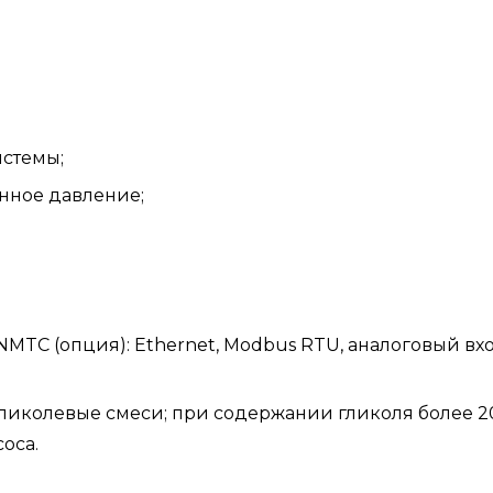
истемы;
нное давление;
TC (опция): Ethernet, Modbus RTU, аналоговый вход
гликолевые смеси; при содержании гликоля более 2
оса.