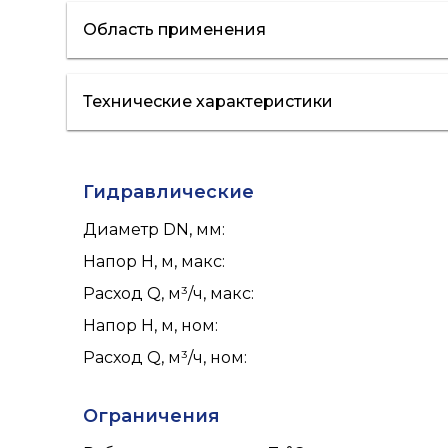
Область применения
Технические характеристики
отопление
кондиционирование
Гидравлические
Диаметр DN, мм
:
Напор H, м, макс
:
Расход Q, м³/ч, макс
:
Напор H, м, ном
:
Расход Q, м³/ч, ном
:
Ограничения