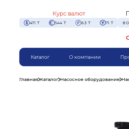
Курс валют
471
₸
544
₸
6.3
₸
71
₸
8:0
Каталог
О компании
Пр
Главная
Каталог
Насосное оборудование
На