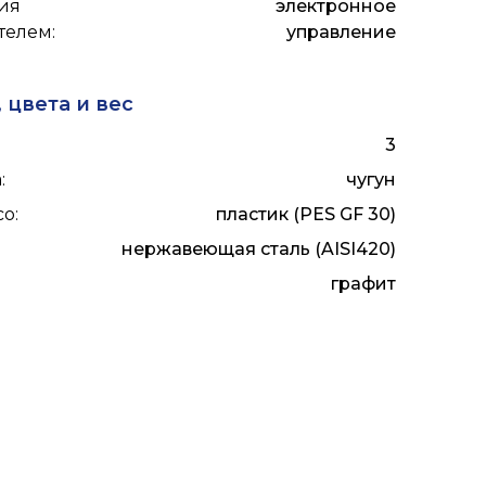
ия
электронное
телем
:
управление
 цвета и вес
3
а
:
чугун
со
:
пластик (PES GF 30)
нержавеющая сталь (AISI420)
:
графит