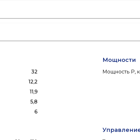
Мощности
32
Мощность P, к
12,2
11,9
5,8
6
Управлени