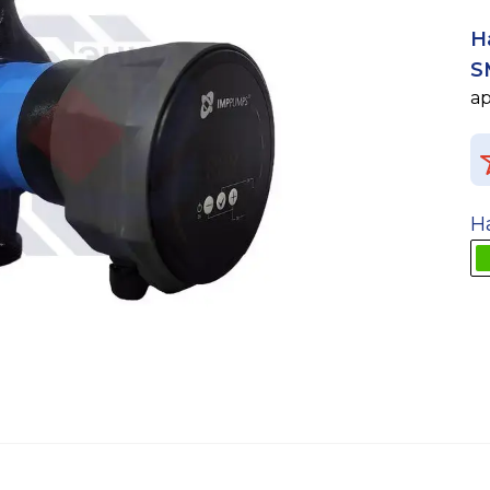
Н
S
а
Н