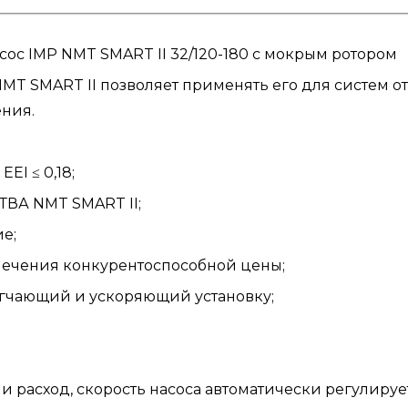
с IMP NMT SMART II 32/120-180 с мокрым ротором
MT SMART II позволяет применять его для систем о
ния.
EI ≤ 0,18;
ВА NMT SMART II;
е;
ечения конкурентоспособной цены;
гчающий и ускоряющий установку;
и расход, скорость насоса автоматически регулиру