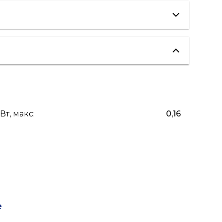
вентиляция
"теплые полы"
Вт, макс
:
0,16
е