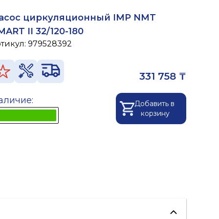
асос циркуляционный IMP NMT
MART II 32/120-180
ртикул:
979528392
331 758 ₸
аличие:
Добавить в
корзину