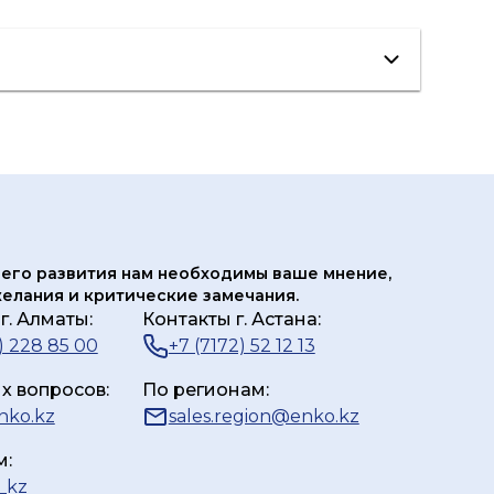
его развития нам
необходимы ваше мнение,
елания и критические замечания.
г. Алматы:
Контакты г. Астана:
) 228 85 00
+7 (7172) 52 12 13
х вопросов:
По регионам:
nko.kz
sales.region@enko.kz
м:
_kz