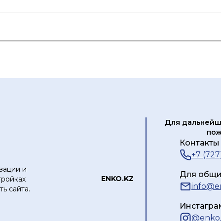
я
Лист данных
Каталог продукции
Для дальнейш
пож
Контакты 
+7 (727
зации и
Для общи
ЕNKO.KZ
тройках
info@e
ь сайта.
Инстагра
@
enko