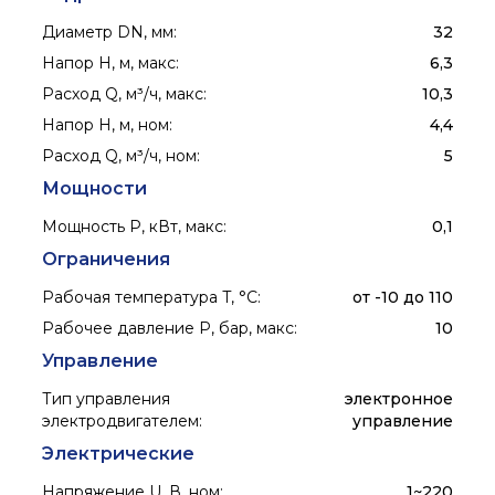
Диаметр DN, мм
:
32
Напор H, м, макс
:
6,3
Расход Q, м³/ч, макс
:
10,3
Напор H, м, ном
:
4,4
Расход Q, м³/ч, ном
:
5
Мощности
Мощность P, кВт, макс
:
0,1
Ограничения
Рабочая температура T, °C
:
от -10 до 110
Рабочее давление P, бар, макс
:
10
Управление
Тип управления
электронное
электродвигателем
:
управление
Электрические
Напряжение U, В, ном
:
1~220