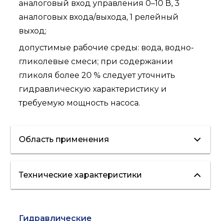
аналоговый вход управления 0–10 В, 3
аналоговых входа/выхода, 1 релейный
выход;
допустимые рабочие среды: вода, водно-
гликолевые смеси; при содержании
гликоля более 20 % следует уточнить
гидравлическую характеристику и
требуемую мощность насоса.
Область применения
Технические характеристики
отопление
вентиляция
кондиционирование
"теплые полы"
Гидравлические