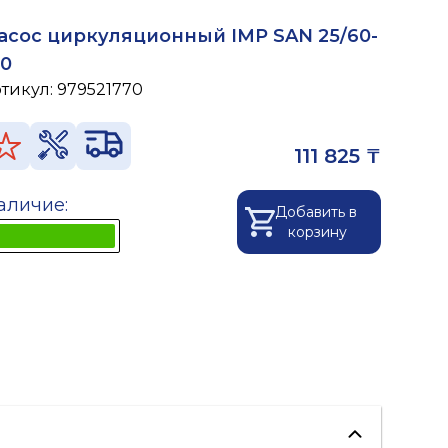
асос циркуляционный IMP SAN 25/60-
30
ртикул:
979521770
111 825 ₸
аличие:
Добавить в
корзину