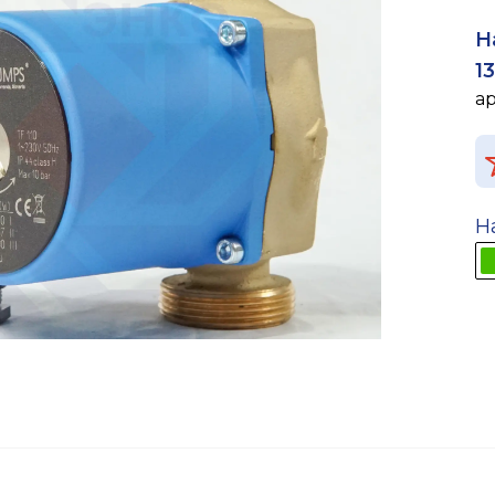
Н
1
а
Н