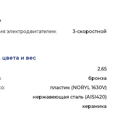
е
ия электродвигателем
:
3-скоростной
 цвета и вес
2,65
а
:
бронза
со
:
пластик (NORYL 1630V)
нержавеющая сталь (AISI420)
:
керамика