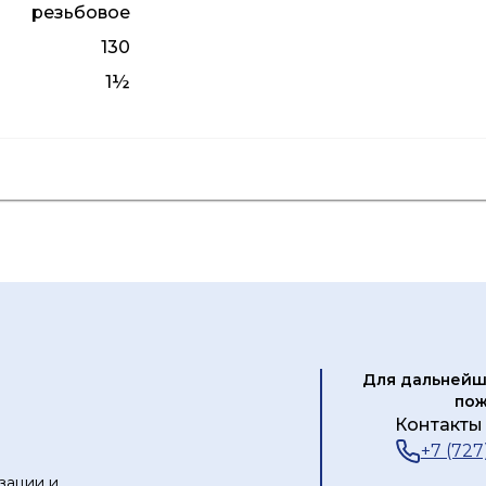
резьбовое
130
1½
я
Лист данных
Каталог продукции
Для дальнейш
пож
Контакты 
+7 (727
зации и