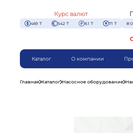
Курс валют
469
₸
542
₸
6.1
₸
71
₸
8:0
Каталог
О компании
Пр
Главная
Каталог
Насосное оборудование
На