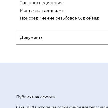
Тип присоединения
:
Монтажная длина, мм
:
Присоединение резьбовое G, дюймы
:
Документы
Сертификат/Декларация
Инструкци
Публичная оферта
Сайт ЭНКО использует cookie-файлы для персонали