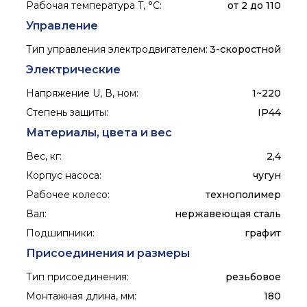
Рабочая температура T, °C
:
от 2 до 110
Управление
Тип управления электродвигателем
:
3-скоростной
Электрические
Напряжение U, В, ном
:
1~220
Степень защиты
:
IP44
Материалы, цвета и вес
Вес, кг
:
2,4
Корпус насоса
:
чугун
Рабочее колесо
:
технополимер
Вал
:
нержавеющая сталь
Подшипники
:
графит
Присоединения и размеры
Тип присоединения
:
резьбовое
Монтажная длина, мм
:
180