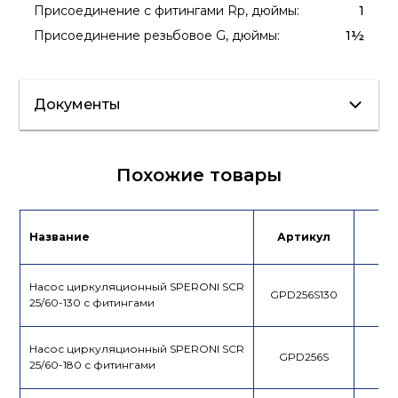
Присоединение с фитингами Rp, дюймы
:
1
Присоединение резьбовое G, дюймы
:
1½
Документы
Сертификат/
Похожие товары
Декларация
Инструкция
Лист данных
Название
Артикул
Це
Насос циркуляционный SPERONI SCR
GPD256S130
25/60-130 с фитингами
Насос циркуляционный SPERONI SCR
GPD256S
25/60-180 с фитингами