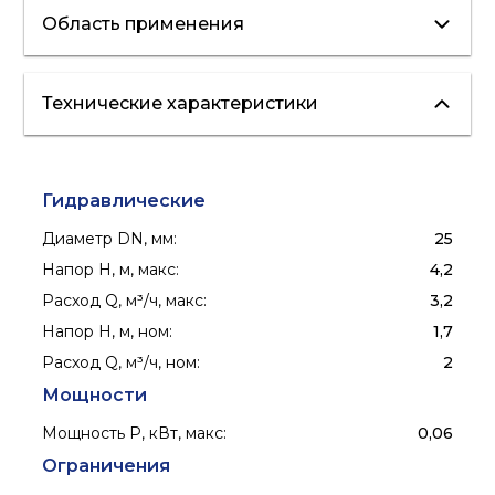
Область применения
Технические характеристики
отопление
вентиляция
кондиционирование
"теплые полы"
Гидравлические
Диаметр DN, мм
:
25
Напор H, м, макс
:
4,2
Расход Q, м³/ч, макс
:
3,2
Напор H, м, ном
:
1,7
Расход Q, м³/ч, ном
:
2
Мощности
Мощность P, кВт, макс
:
0,06
Ограничения