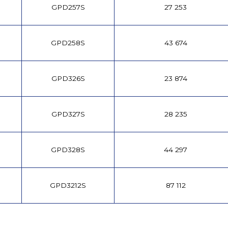
GPD257S
27 253
GPD258S
43 674
GPD326S
23 874
GPD327S
28 235
GPD328S
44 297
GPD3212S
87 112