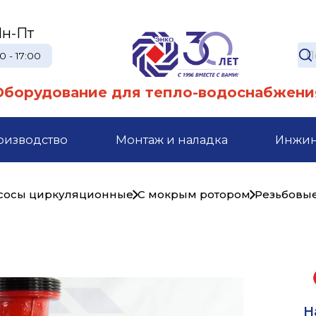
н-Пт
0 - 17:00
Оборудование для тепло-водоснабжени
оизводство
Монтаж и наладка
Инжи
сосы циркуляционные
С мокрым ротором
Резьбовы
Н