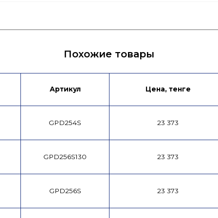
я
Лист данных
Похожие товары
Артикул
Цена, тенге
GPD254S
23 373
GPD256S130
23 373
GPD256S
23 373