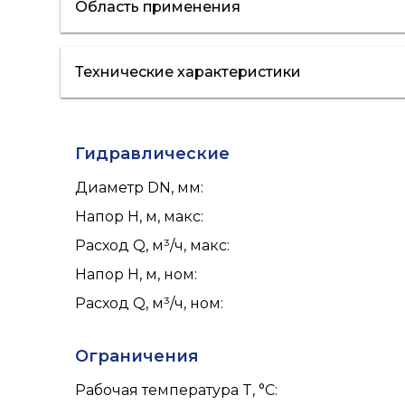
Область применения
Технические характеристики
отопление
кондиционирование
Гидравлические
Диаметр DN, мм
:
Напор H, м, макс
:
Расход Q, м³/ч, макс
:
Напор H, м, ном
:
Расход Q, м³/ч, ном
:
Ограничения
Рабочая температура T, °C
: