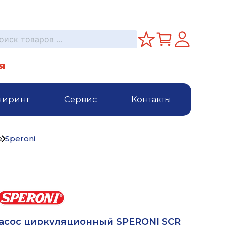
я
ниринг
Сервис
Контакты
е
Speroni
асос циркуляционный SPERONI SCR