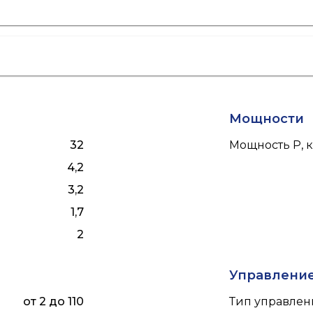
Мощности
32
Мощность P, к
4,2
3,2
1,7
2
Управлени
от 2 до 110
Тип управлен