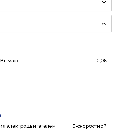
вентиляция
"теплые полы"
Вт, макс
:
0,06
е
ия электродвигателем
:
3-скоростной