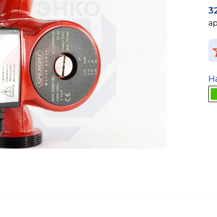
3
а
Н