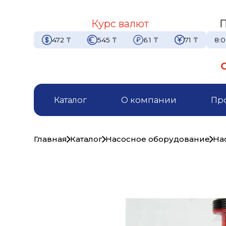
Курс валют
П
472
₸
545
₸
6.1
₸
71
₸
8:0
Каталог
О компании
Пр
Главная
Каталог
Насосное оборудование
На