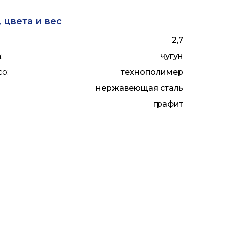
 цвета и вес
2,7
а
:
чугун
со
:
технополимер
нержавеющая сталь
:
графит