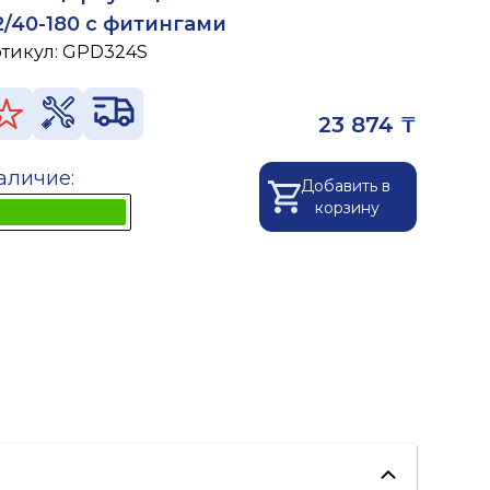
2/40-180 с фитингами
ртикул:
GPD324S
23 874 ₸
аличие:
Добавить в
корзину