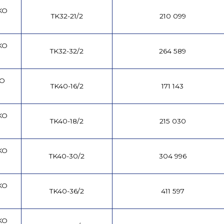
KO
TK32-21/2
210 099
KO
TK32-32/2
264 589
KO
TK40-16/2
171 143
KO
TK40-18/2
215 030
KO
TK40-30/2
304 996
KO
TK40-36/2
411 597
KO