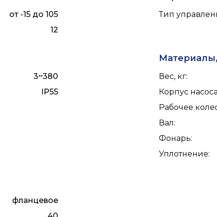
от -15 до 105
Тип управлен
12
Материалы,
3~380
Вес, кг
:
IP55
Корпус насос
Рабочее коле
Вал
:
Фонарь
:
Уплотнение
:
фланцевое
40