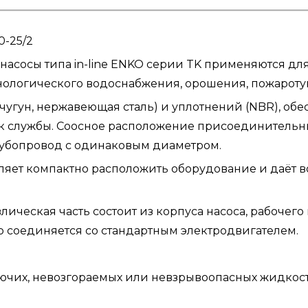
0-25/2
насосы типа in-line ENKO серии TK применяются д
нологического водоснабжения, орошения, пожарот
чугун, нержавеющая сталь) и уплотнений (NBR), о
к службы. Соосное расположение присоединительн
рубопровод с одинаковым диаметром.
оляет компактно расположить оборудование и даёт 
ическая часть состоит из корпуса насоса, рабочего 
ко соединяется со стандартным электродвигателем.
ючих, невозгораемых или невзрывоопасных жидкос