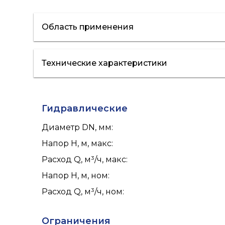
Область применения
Технические характеристики
отопление
кондиционирование
полив
Гидравлические
Диаметр DN, мм
:
Напор H, м, макс
:
Расход Q, м³/ч, макс
:
Напор H, м, ном
:
Расход Q, м³/ч, ном
:
Ограничения