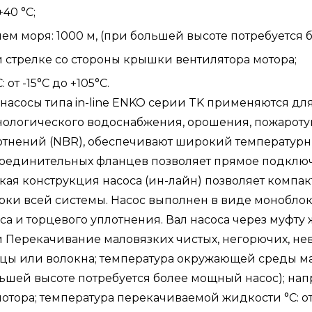
40 °C;
ем моря: 1000 м, (при большей высоте потребуется 
 стрелке со стороны крышки вентилятора мотора;
т -15°C до +105°C.
насосы типа in-line ENKO серии TK применяются д
хнологического водоснабжения, орошения, пожарот
плотнений (NBR), обеспечивают широкий температу
соединительных фланцев позволяет прямое подключ
кая конструкция насоса (ин-лайн) позволяет компа
рки всей системы. Насос выполнен в виде моноблока
соса и торцевого уплотнения. Вал насоса через муфт
и Перекачивание маловязких чистых, негорючих, н
цы или волокна; температура окружающей среды мак
ольшей высоте потребуется более мощный насос); на
тора; температура перекачиваемой жидкости °C: от -