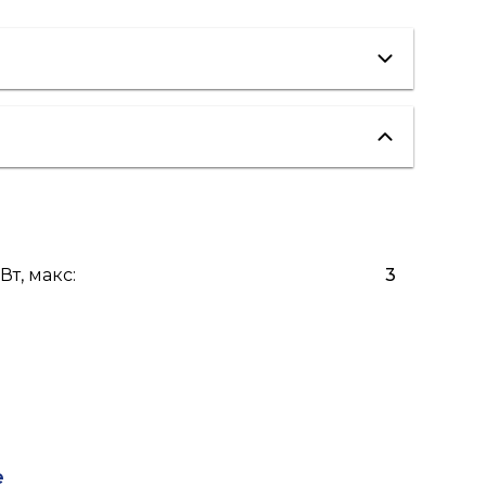
вентиляция
водоснабжение
пожаротушение
Вт, макс
:
3
е