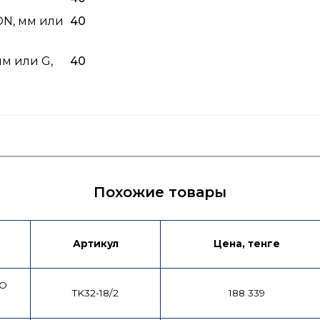
DN, мм или
40
м или G,
40
ых
Инструкция RU
Инструкция KZ
Похожие товары
Артикул
Цена, тенге
KO
TK32-18/2
188 339