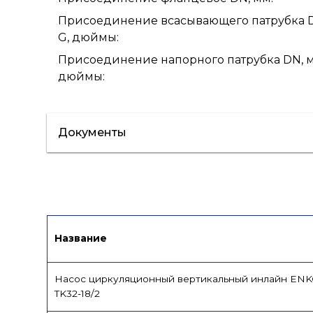
Присоединение всасывающего патрубка 
G, дюймы
:
Присоединение напорного патрубка DN, м
дюймы
:
Документы
Сертификат/Декларация
Лист данн
Название
Насос циркуляционный вертикальный инлайн EN
TK32-18/2