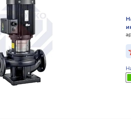
Н
и
а
Н