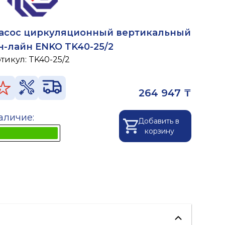
асос циркуляционный вертикальный
н-лайн ENKO TK40-25/2
ртикул:
TK40-25/2
264 947 ₸
аличие:
Добавить в
корзину