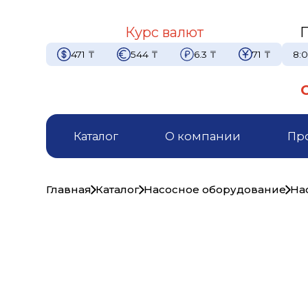
Курс валют
471
₸
544
₸
6.3
₸
71
₸
8:0
Каталог
О компании
Пр
Главная
Каталог
Насосное оборудование
На