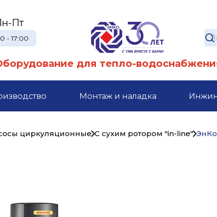
Пн-Пт
0 - 17:00
Оборудование для тепло-водоснабжени
оизводство
Монтаж и наладка
Инжи
сосы циркуляционные
C сухим ротором "in-line"
ЭнК