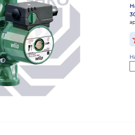
Н
3
а
Н