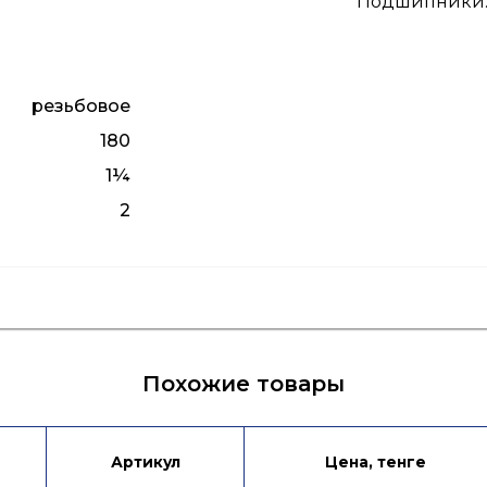
Подшипники
резьбовое
180
1¼
2
я
Лист данных
Похожие товары
Артикул
Цена, тенге