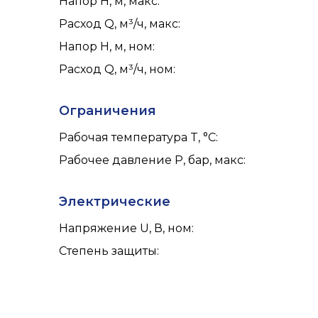
Напор H, м, макс
:
Расход Q, м³/ч, макс
:
Напор H, м, ном
:
Расход Q, м³/ч, ном
:
Ограничения
Рабочая температура T, °C
:
Рабочее давление P, бар, макс
:
Электрические
Напряжение U, В, ном
:
Степень защиты
: