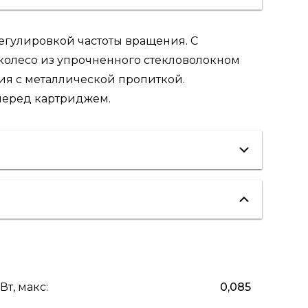
егулировкой частоты вращения. С
 колесо из упрочненного стекловолокном
ия с металлической пропиткой.
перед картриджем.
вентиляция
"теплые полы"
Вт, макс
:
0,085