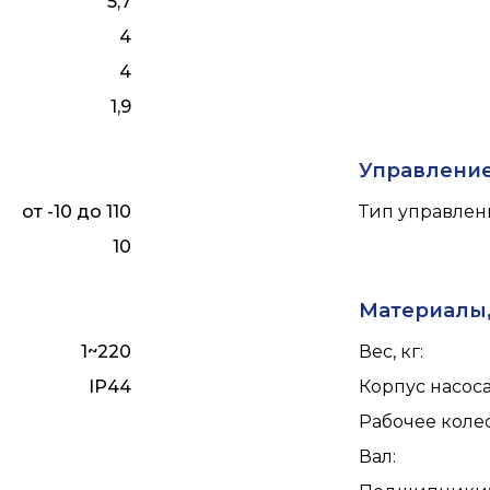
5,7
4
4
1,9
Управлени
от -10 до 110
Тип управлен
10
Материалы,
1~220
Вес, кг
:
IP44
Корпус насос
Рабочее коле
Вал
: