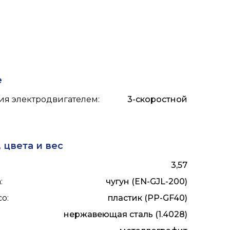
е
ия электродвигателем
:
3-скоростной
 цвета и вес
3,57
а
:
чугун (EN-GJL-200)
со
:
пластик (PP-GF40)
нержавеющая сталь (1.4028)