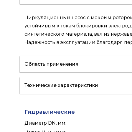
Циркуляционный насос с мокрым ротором д
устойчивым к токам блокировки электродв
синтетического материала, вал из нержа
Надежность в эксплуатации благодаря п
Область применения
Технические характеристики
отопление
кондиционирование
Гидравлические
Диаметр DN, мм
: