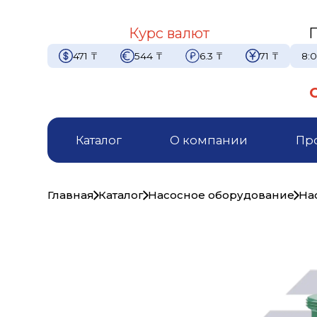
Курс валют
471
₸
544
₸
6.3
₸
71
₸
8:0
Каталог
О компании
Пр
Главная
Каталог
Насосное оборудование
На