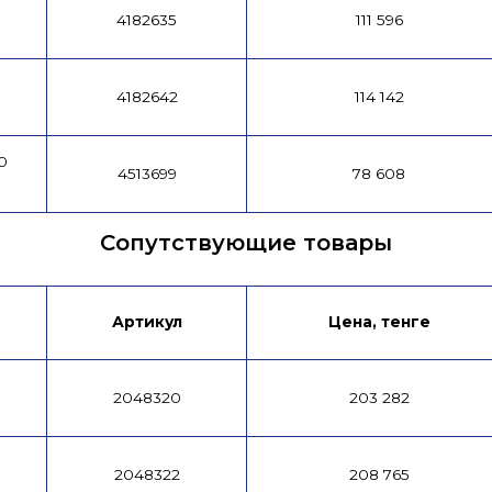
4182635
111 596
4182642
114 142
0
4513699
78 608
Сопутствующие товары
Артикул
Цена, тенге
2048320
203 282
2048322
208 765