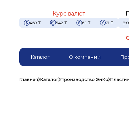
Курс валют
469
₸
542
₸
6.1
₸
71
₸
8:0
Каталог
О компании
Пр
Главная
Каталог
Производство ЭнКо
Пласти