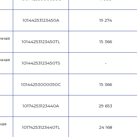
10144253123450A
19 274
чная
10144253123450TL
15 366
чная
10144253123450TS
-
10144253000050C
15 366
10174253123440A
29 653
ная
10174253123440TL
24 168