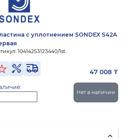
ластина с уплотнением SONDEX S42A
ервая
ртикул:
10414253123440/1st
47 008 ₸
аличие:
Нет в наличии