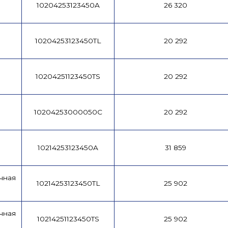
10204253123450A
26 320
10204253123450TL
20 292
10204251123450TS
20 292
10204253000050C
20 292
10214253123450A
31 859
чная
10214253123450TL
25 902
чная
10214251123450TS
25 902