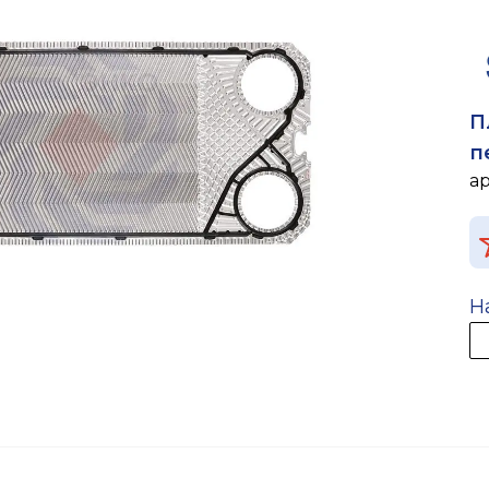
П
п
а
Н