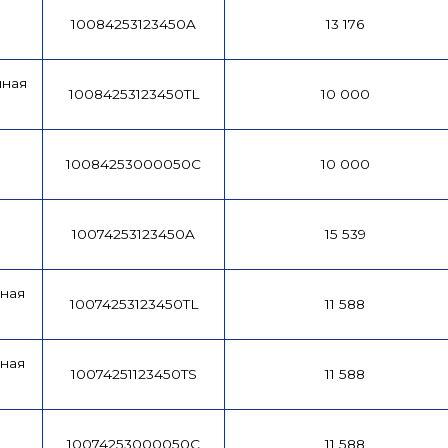
10084253123450A
13 176
чная
10084253123450TL
10 000
10084253000050C
10 000
10074253123450A
15 539
ная
10074253123450TL
11 588
ная
10074251123450TS
11 588
10074253000050C
11 588