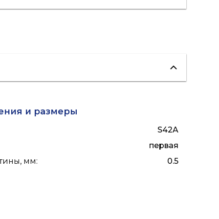
ения и размеры
S42A
:
первая
тины, мм
:
0.5