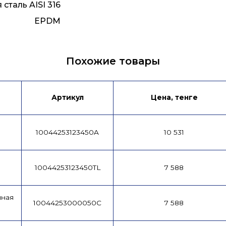
таль AISI 316
EPDM
Похожие товары
Артикул
Цена, тенге
10044253123450A
10 531
10044253123450TL
7 588
чная
10044253000050C
7 588