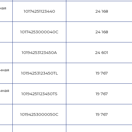
ная
10174251123440
24 168
10174253000040C
24 168
10194253123450A
24 601
чная
10194253123450TL
19 767
чная
10194251123450TS
19 767
10194253000050C
19 767