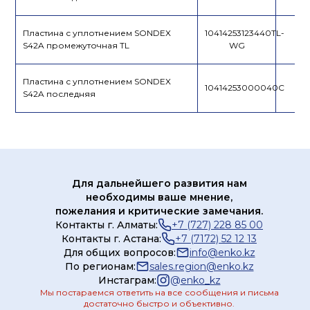
Пластина с уплотнением SONDEX
10414253123440TL-
S42A промежуточная TL
WG
Пластина с уплотнением SONDEX
10414253000040С
S42A последняя
Для дальнейшего развития нам
необходимы ваше мнение,
пожелания и критические замечания.
Контакты г. Алматы:
+7 (727) 228 85 00
Контакты г. Астана:
+7 (7172) 52 12 13
Для общих вопросов:
info@enko.kz
По регионам:
sales.region@enko.kz
Инстаграм:
@
enko_kz
Мы постараемся ответить на все сообщения и письма
достаточно быстро и объективно.