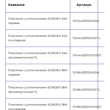
Название
Артикул
Це
Пластина с уплотнением SONDEX S4A
10044253123450A
первая
Пластина с уплотнением SONDEX S4A
10044253123450TL
последняя
Пластина с уплотнением SONDEX S4A
10044253000050C
промежуточная TL
Пластина с уплотнением SONDEX S8A
10084253123450A
первая
Пластина с уплотнением SONDEX S8A
10084253123450TL
промежуточная TL
Пластина с уплотнением SONDEX S8A
10084253000050C
последняя