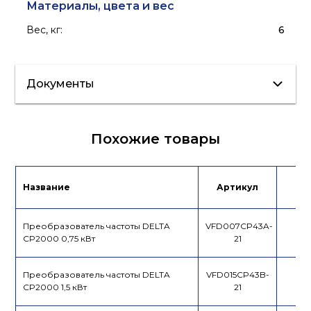
Материалы, цвета и вес
Вес, кг
:
6
Документы
Сертификат/
Похожие товары
Декларация
Каталог
Инструкция
продукции
Название
Артикул
Це
Преобразователь частоты DELTA
VFD007CP43A-
CP2000 0,75 кВт
21
Преобразователь частоты DELTA
VFD015CP43B-
CP2000 1,5 кВт
21