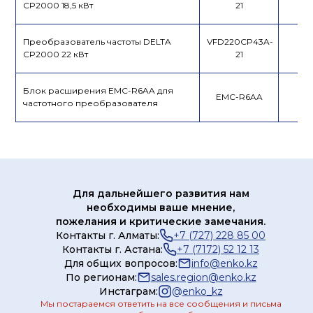
CP2000 18,5 кВт
21
Преобразователь частоты DELTA
VFD220CP43A-
CP2000 22 кВт
21
Блок расширения EMC-R6AA для
EMC-R6AA
частотного преобразователя
Для дальнейшего развития нам
необходимы ваше мнение,
пожелания и критические замечания.
Контакты г. Алматы:
+7 (727) 228 85 00
Контакты г. Астана:
+7 (7172) 52 12 13
Для общих вопросов:
info@enko.kz
По регионам:
sales.region@enko.kz
Инстаграм:
@
enko_kz
Мы постараемся ответить на все сообщения и письма