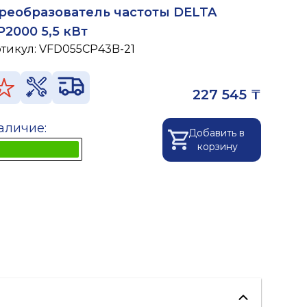
реобразователь частоты DELTA
P2000 5,5 кВт
ртикул:
VFD055CP43B-21
227 545 ₸
аличие:
Добавить в
корзину