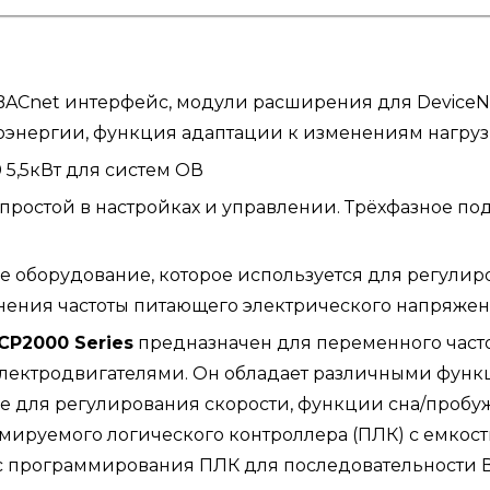
ACnet интерфейс, модули расширения для DeviceNe
оэнергии, функция адаптации к изменениям нагруз
5,5кВт для систем ОВ
простой в настройках и управлении. Трёхфазное под
ое оборудование, которое используется для регули
нения частоты питающего электрического напряжен
 CP2000 Series
предназначен для переменного част
 электродвигателями. Он обладает различными фун
для регулирования скорости, функции сна/пробужд
мируемого логического контроллера (ПЛК) с емкост
с программирования ПЛК для последовательности В