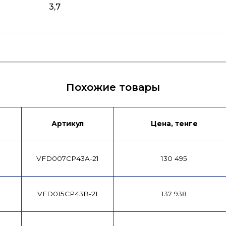
3,7
я
Каталог продукции
Похожие товары
Артикул
Цена, тенге
VFD007CP43A-21
130 495
VFD015CP43B-21
137 938