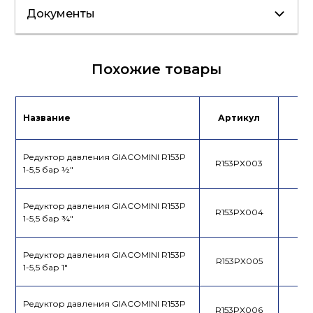
Документы
Сертификат/
Похожие товары
Декларация
Инструкция
Название
Артикул
Це
Редуктор давления GIACOMINI R153P
R153PX003
1-5,5 бар ½"
Редуктор давления GIACOMINI R153P
R153PX004
1-5,5 бар ¾"
Редуктор давления GIACOMINI R153P
R153PX005
1-5,5 бар 1"
Редуктор давления GIACOMINI R153P
R153PX006