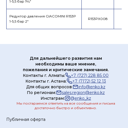
1-5,5 бар 1¼"
Редуктор давления GIACOMINI R153P
R153PX008
1-5,5 бар 2"
Для дальнейшего развития нам
необходимы ваше мнение,
пожелания и критические замечания.
Контакты г. Алматы:
+7 (727) 228 85 00
Контакты г. Астана:
+7 (7172) 52 12 13
Для общих вопросов:
info@enko.kz
По регионам:
sales.region@enko.kz
Инстаграм:
@
enko_kz
Мы постараемся ответить на все сообщения и письма
достаточно быстро и объективно.
Публичная оферта