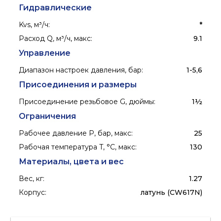
Гидравлические
Kvs, м³/ч
:
*
Расход Q, м³/ч, макс
:
9.1
Управление
Диапазон настроек давления, бар
:
1-5,6
Присоединения и размеры
Присоединение резьбовое G, дюймы
:
1½
Ограничения
Рабочее давление P, бар, макс
:
25
Рабочая температура T, °C, макс
:
130
Материалы, цвета и вес
Вес, кг
:
1.27
Корпус
:
латунь (CW617N)