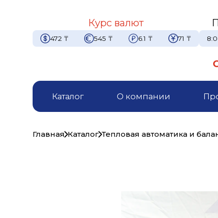
Курс валют
П
472
₸
545
₸
6.1
₸
71
₸
8:0
Каталог
О компании
Пр
Главная
Каталог
Тепловая автоматика и бал