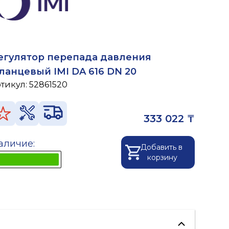
егулятор перепада давления
ланцевый IMI DA 616 DN 20
ртикул:
52861520
333 022 ₸
аличие:
Добавить в
корзину