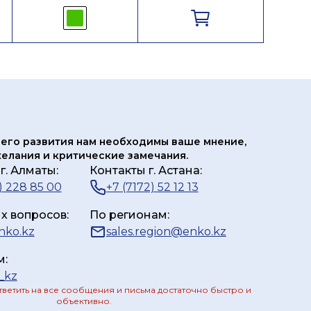
его развития нам
необходимы ваше мнение,
елания и критические замечания.
г. Алматы:
Контакты г. Астана:
) 228 85 00
+7 (7172) 52 12 13
х вопросов:
По регионам:
nko.kz
sales.region@enko.kz
м:
_kz
ветить на все сообщения и письма достаточно быстро и
объективно.