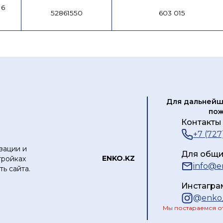
16
52861550
603 015
Для дальнейш
пож
Контакты 
+7 (727
зации и
Для общи
ЕNKO.KZ
тройках
info@e
ь сайта.
Инстагра
@
enko
Мы постараемся от