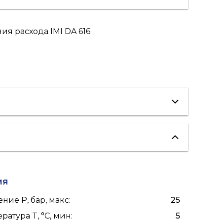
я расхода IMI DA 616.
холодоснабжение
ия
ние P, бар, макс
:
25
ратура T, °C, мин
:
5