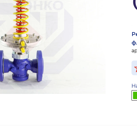
Р
ф
а
Н