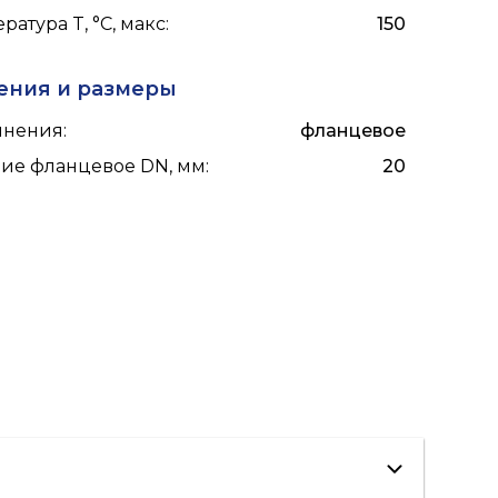
ратура T, °C, макс
:
150
ения и размеры
инения
:
фланцевое
ие фланцевое DN, мм
:
20