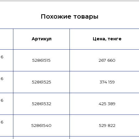
ых
Похожие товары
Артикул
Цена, тенге
16
52861515
267 660
16
52861525
374 159
16
52861532
425 389
16
52861540
529 822