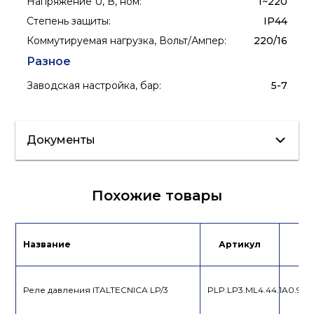
Напряжение U, В, ном
:
1~220
Степень защиты
:
IP44
Коммутируемая нагрузка, Вольт/Ампер
:
220/16
Разное
Заводская настройка, бар
:
5-7
Документы
Сертификат/
Похожие товары
Декларация
Инструкция
Лист данных
Название
Артикул
Це
Каталог
продукции
Реле давления ITALTECNICA LP/3
PLP.LP3.ML4.44.1A0.98