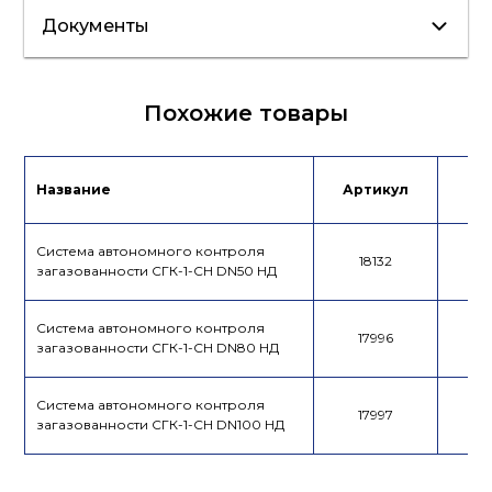
Документы
Инструкция
Лист данных
Похожие товары
Сертификат
Название
Артикул
Це
Система автономного контроля
18132
загазованности СГК-1-CH DN50 НД
Система автономного контроля
17996
загазованности СГК-1-CH DN80 НД
Система автономного контроля
17997
загазованности СГК-1-CH DN100 НД