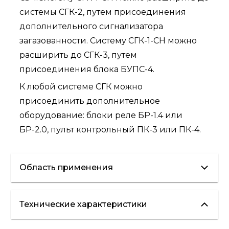
системы СГК-2, путем присоединения
дополнительного сигнализатора
загазованности. Систему СГК-1-СН можно
расширить до СГК-3, путем
присоединения блока БУПС-4.
К любой системе СГК можно
присоединить дополнительное
оборудование: блоки реле БР-1.4 или
БР-2.0, пульт контрольный ПК-3 или ПК-4.
Область применения
Технические характеристики
контроль загазованности