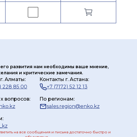
его развития нам
необходимы ваше мнение,
елания и критические замечания.
г. Алматы:
Контакты г. Астана:
) 228 85 00
+7 (7172) 52 12 13
х вопросов:
По регионам:
nko.kz
sales.region@enko.kz
м:
_kz
ветить на все сообщения и письма достаточно быстро и
объективно.