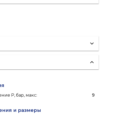
стерилизация воды
ия
ние P, бар, макс
:
9
ения и размеры