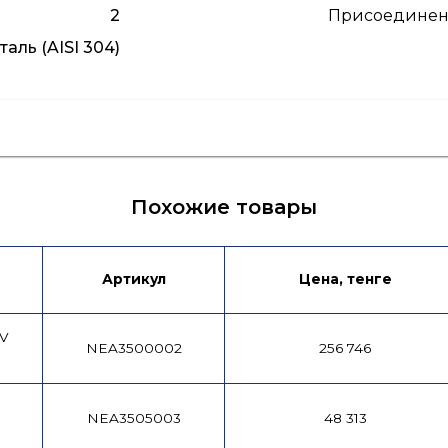
2
Присоединен
аль (AISI 304)
ых
Инструкция по эксплуатации
Похожие товары
Артикул
Цена, тенге
UV
NEA3500002
256 746
NEA3505003
48 313