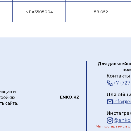
NEA3505004
58 052
Для дальнейш
пож
Контакты 
+7 (727
зации и
Для общи
ЕNKO.KZ
тройках
info@e
ь сайта.
Инстагра
@
enko
Мы постараемся от