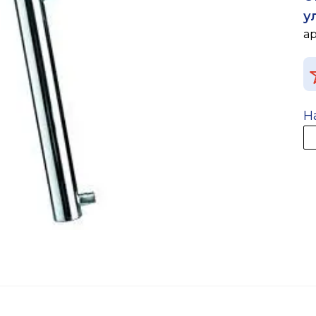
у
а
Н