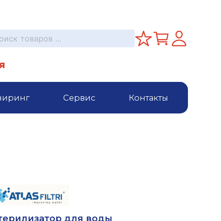
я
ниринг
Сервис
Контакты
терилизатор для воды