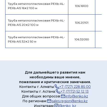
Труба металлопластиковая PEXb-AL-
106.16100
PEXb AIS 16⨯2 100 м
Труба металлопластиковая PEXb-AL-
106.20101
PEXb AIS 20⨯2 100 м
Труба металлопластиковая PEXb-AL-
106.32050
PEXb AIS 32⨯2 50 м
Для дальнейшего развития нам
необходимы ваше мнение,
пожелания и критические замечания.
Контакты г. Алматы:
+7 (727) 228 85 00
Контакты г. Астана:
+7 (7172) 52 12 13
Для общих вопросов:
info@enko.kz
По регионам:
sales.region@enko.kz
Инстаграм:
@
enko_kz