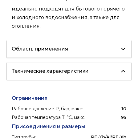
идеально подходят для бытового горячего
и холодного водоснабжения, а также для
отопления.
Область применения
Технические характеристики
отопление
холодное
водоснабжение
ГВС
Ограничения
Рабочее давление P, бар, макс
:
10
Рабочая температура T, °C, макс
:
95
Присоединения и размеры
Тип трубы
:
PE-Xb/Al/PE-Xb