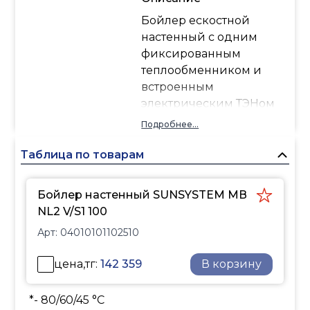
Бойлер ескостной
настенный с одним
фиксированным
теплообменником и
встроенным
электрическим ТЭНом
SUNSYSTEM BB V S1.
Подробнее...
Таблица по товарам
Бойлер настенный SUNSYSTEM MВ
NL2 V/S1 100
Арт:
04010101102510
цена,тг:
142 359
В корзину
*- 80/60/45 °С