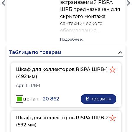
встраиваемый RISPA
ШРБ предназначен для
скрытого монтажа
сантехнического
оборудования -
коллекторы (гребёнки)
Подробнее...
теплого водяного пола,
коллекторы отопления,
Таблица по товарам
коллекторы
сантехнические для
Шкаф для коллекторов RISPA ШРВ-1
водоснабжения, насосы,
(492 мм)
узлы учета (счётчики),
Арт:
ШРВ-1
запорная арматура
(краны) и другие
цена,тг:
20 862
В корзину
элементы, которые
входят в систему
отопления и
Шкаф для коллекторов RISPA ШРВ-2
водоснабжения. Все
(592 мм)
изделия