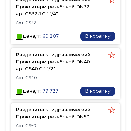
мощность и
Прокситерм резьбовой DN32
обеспечивает им
арт.GS32-1 G 1 1/4"
длительный срок
Арт:
GS32
эксплуатации.
Дополнительно
цена,тг:
60 207
В корзину
гидрострелка удаляет
воздух и шлам из
теплоносителя.
Разделитель гидравлический
Гидравлический
Прокситерм резьбовой DN40
разделитель
арт.GS40 G 1 1/2"
предназначен для
Арт:
GS40
отопительной системы
закрытого типа (без
цена,тг:
79 727
В корзину
открытого доступа
атмосферного воздуха к
Разделитель гидравлический
теплоносителю).
Прокситерм резьбовой DN50
Внимание! В комплект
поставки не входят
Арт:
GS50
крепления, термометры