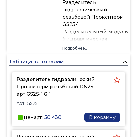
Разделитель
гидравлический
резьбовой Прокситерм
GS25-1
Разделительный модуль
(гидравлическая
стрелка) - это устройство,
Подробнее...
исключающее
воздействие насосов
Таблица по товарам
потребителей тепла на
котловые насосы, и
Разделитель гидравлический
наоборот. Позволяет
Прокситерм резьбовой DN25
организовать работу
арт.GS25-1 G 1"
многокотельной
Арт:
GS25
установки, высокий КПД
работы, позволяет
цена,тг:
58 438
В корзину
конденсационным
котлам выходить на
максимальную
Разделитель гидравлический