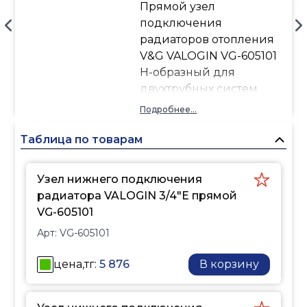
Прямой узел
подключения
радиаторов отопления
V&G VALOGIN VG-605101
Н-образный для
двухтрубных систем
Узел подключения
Подробнее...
радиаторов отопления с
самоуплотняющимися
Таблица по товарам
адаптерами и шаровыми
затворами применяется
Узел нижнего подключения
для подключения
радиатора VALOGIN 3/4"Е прямой
отопительных приборов
VG-605101
с нижним выходом
Арт:
VG-605101
присоединительных
патрубков с внутренней
цена,тг:
5 876
В корзину
резьбой 1/2" и
межосевым расстоянием
50 мм.