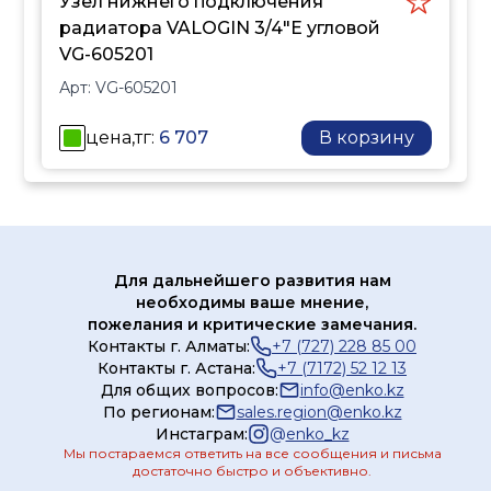
Узел нижнего подключения
Функциональность
радиатора VALOGIN 3/4"Е угловой
позволяет осуществлять
VG-605201
демонтаж или
Арт:
VG-605201
техническое
обслуживание
цена,тг:
6 707
В корзину
отопительного прибора
без слива всей системы
отопления. Изделие
применяется в
двухтрубных системах
Для дальнейшего развития нам
отопления.
необходимы ваше мнение,
пожелания и критические замечания.
Контакты г. Алматы:
+7 (727) 228 85 00
Контакты г. Астана:
+7 (7172) 52 12 13
Для общих вопросов:
info@enko.kz
По регионам:
sales.region@enko.kz
Инстаграм:
@
enko_kz
Мы постараемся ответить на все сообщения и письма
достаточно быстро и объективно.