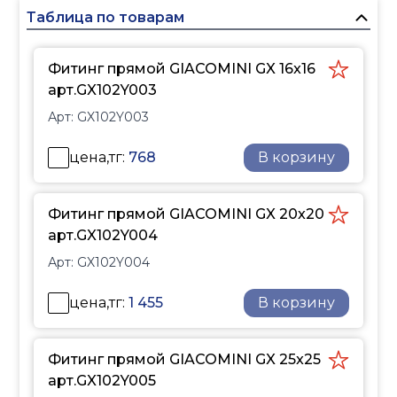
герметичность в
Таблица по товарам
системах под давлением
до 10 бар. Благодаря
Фитинг прямой GIACOMINI GX 16x16
большим проходным
арт.GX102Y003
сечениям фитингов,
Арт:
GX102Y003
малой шероховатости
труб из сшитого
цена,тг:
768
В корзину
полиэтилена снижаются
гидравлические потери
системы, влияющие на
Фитинг прямой GIACOMINI GX 20x20
затраты по эксплуатации.
арт.GX102Y004
Фитинг подходит для
Арт:
GX102Y004
труб PN6 и PN10 и не
требует дополнительных
цена,тг:
1 455
В корзину
уплотнительных
элементов. Размеры
резьбовых фитингов
Фитинг прямой GIACOMINI GX 25x25
соответствуют
арт.GX102Y005