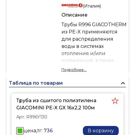
(
Италия
)
Описание
Трубы R996 GIACOTHERM
из PE-X применяются
для распределения
воды в системах
отопления и/или
охлаждения, а также
могут быть
Подробнее...
использованы и для
водоснабжения.
Таблица по товарам
Именно эти трубы
отличает использование
Труба из сшитого полиэтилена
специальных добавок
GIACOMINI PE-X GX 16x2,2 100м
при производстве,
Арт:
R996Y130
которые значительно
снижают жёсткость
цена,тг:
736
В корзину
материала. Труба R996