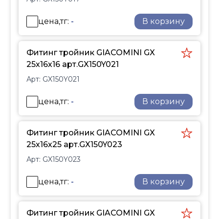
системах
высокотемпературного и
цена,тг:
-
В корзину
низкотемпературного
отопления, охлаждения,
Фитинг тройник GIACOMINI GX
питьевого
25х16х16 арт.GX150Y021
водоснабжения, в
системах наружного
Арт:
GX150Y021
отопления и
снеготаяния.
цена,тг:
-
В корзину
Фитинг тройник GIACOMINI GX
25х16х25 арт.GX150Y023
Арт:
GX150Y023
цена,тг:
-
В корзину
Фитинг тройник GIACOMINI GX