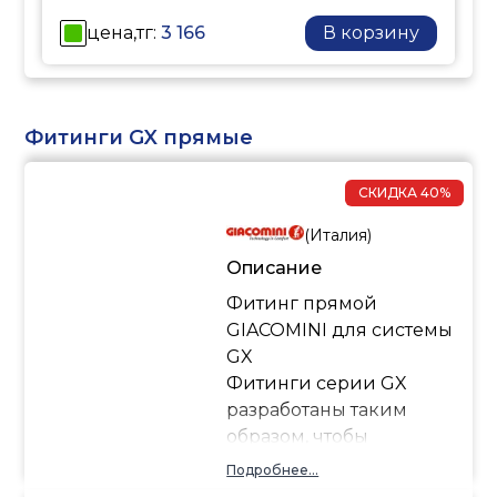
процессам в
отопительных системах.
цена,тг:
3 166
В корзину
Фитинги GX прямые
СКИДКА
40%
(
Италия
)
Описание
Фитинг прямой
GIACOMINI для системы
GX
Фитинги серии GX
разработаны таким
образом, чтобы
обеспечивать быструю
Подробнее...
сборку и надежную