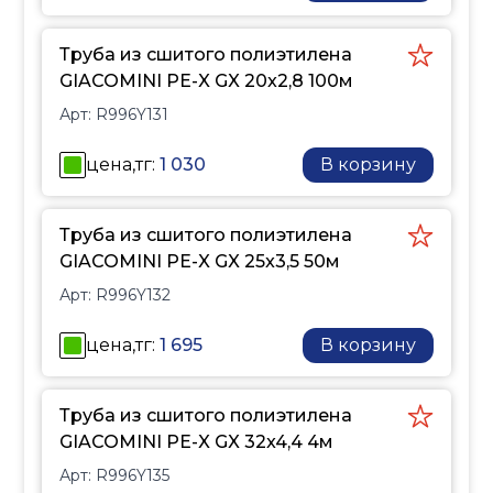
GIACOTHERM заметно
отличается от других
Труба из сшитого полиэтилена
труб PEX своей
GIACOMINI PE-X GX 20x2,8 100м
мягкостью и
Арт:
R996Y131
эластичностью.
Все трубы R996
цена,тг:
1 030
В корзину
GIACOTHERM
производятся методом
экструзии с наружной
Труба из сшитого полиэтилена
антидиффузионной
GIACOMINI PE-X GX 25x3,5 50м
защитой из EVOH,
Арт:
R996Y132
согласно нормативам EN
ISO 15875 и DIN 4726,
цена,тг:
1 695
В корзину
препятствующей
проникновению
Труба из сшитого полиэтилена
кислорода и, как
GIACOMINI PE-X GX 32x4,4 4м
следствие,
коррозионным
Арт:
R996Y135