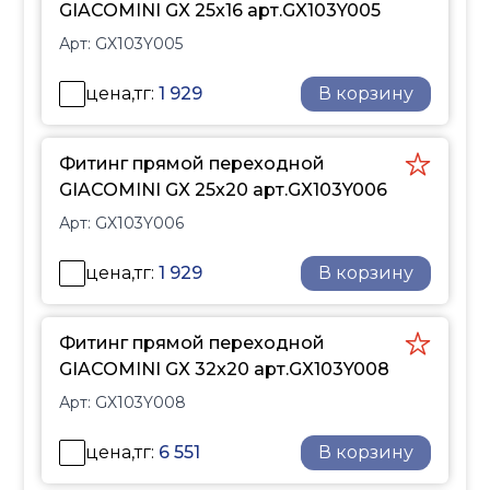
затраты по эксплуатации.
GIACOMINI GX 25x16 арт.GX103Y005
температуры и
Фитинг подходит для
Арт:
GX103Y005
давления. Серия GX
труб PN6 и PN10 и не
также рекомендована
требует дополнительных
цена,тг:
1 929
В корзину
для применения в
уплотнительных
системах
элементов. Размеры
высокотемпературного и
резьбовых фитингов
Фитинг прямой переходной
низкотемпературного
соответствуют
GIACOMINI GX 25x20 арт.GX103Y006
отопления, охлаждения,
международному
Арт:
GX103Y006
питьевого
стандарту ISO 228,
водоснабжения, в
обеспечивая их
цена,тг:
1 929
В корзину
системах наружного
универсальность и
отопления и
совместимость.
снеготаяния.
Фитинг прямой переходной
Полимерное кольцо,
GIACOMINI GX 32x20 арт.GX103Y008
применяемое при
монтаже, обеспечивает
Арт:
GX103Y008
сжимающие
напряжения и прочное
цена,тг:
6 551
В корзину
неразъемное