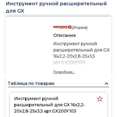
Фитинги GX,
Инструмент ручной расширительный
изготовленные из
для GX
латунного сплава
CW617N (CuZn40Pb2),
(
Италия
)
соответствуют
европейским
Описание
нормативам EN12164,
Инструмент ручной
EN12165, DIN50930-6 и
расширительный для GX
UBA, что гарантирует их
16х2,2-20х2,8-25х3,5
безопасность для
арт.GX200Y103
использования в
системах питьевого
Подробнее...
водоснабжения.
Таблица по товарам
Применение
трубопроводной
системы GX
Инструмент ручной
Система полимерных
расширительный для GX 16х2,2-
трубопроводов GX
20х2,8-25х3,5 арт.GX200Y103
создана для