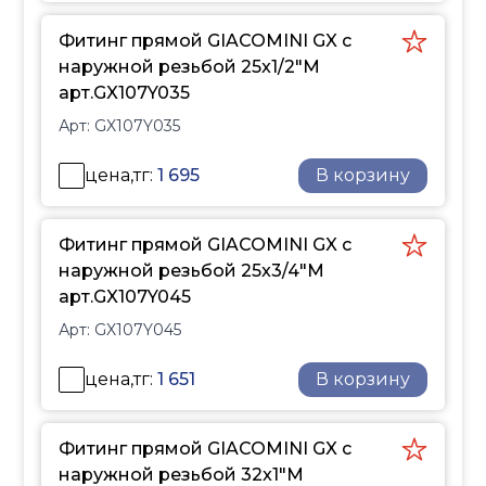
изготовленные из
Фитинг прямой GIACOMINI GX с
латунного сплава
наружной резьбой 25x1/2"M
CW617N (CuZn40Pb2),
арт.GX107Y035
соответствуют
европейским
Арт:
GX107Y035
нормативам EN12164,
цена,тг:
1 695
EN12165, DIN50930-6 и
В корзину
UBA, что гарантирует их
безопасность для
Фитинг прямой GIACOMINI GX с
использования в
наружной резьбой 25x3/4"M
системах питьевого
арт.GX107Y045
водоснабжения.
Арт:
GX107Y045
Применение
трубопроводной
цена,тг:
1 651
В корзину
системы GX
Система полимерных
трубопроводов GX
Фитинг прямой GIACOMINI GX с
создана для
наружной резьбой 32x1"M