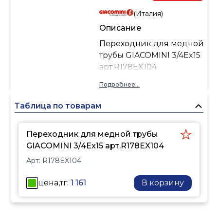
соответствуют
(
Италия
)
европейским
нормативам EN12164,
Описание
EN12165, DIN50930-6 и
Переходник для медной
UBA, что гарантирует их
трубы GIACOMINI 3/4Ex15
безопасность для
арт.R178EX104
использования в
системах питьевого
Подробнее...
водоснабжения.
Таблица по товарам
Применение
трубопроводной
системы GX
Переходник для медной трубы
Система полимерных
GIACOMINI 3/4Ex15 арт.R178EX104
трубопроводов GX
Арт:
R178EX104
создана для
организации
цена,тг:
1 161
В корзину
внутренних
водопроводных систем,
в условиях