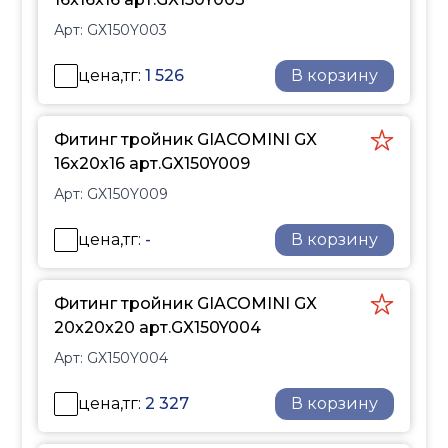
сечениям фитингов,
Арт:
GX150Y003
малой шероховатости
труб из сшитого
цена,тг:
1 526
В корзину
полиэтилена снижаются
гидравлические потери
системы, влияющие на
Фитинг тройник GIACOMINI GX
затраты по эксплуатации.
16х20х16 арт.GX150Y009
Фитинг подходит для
Арт:
GX150Y009
труб PN6 и PN10 и не
требует дополнительных
цена,тг:
-
В корзину
уплотнительных
элементов. Размеры
резьбовых фитингов
Фитинг тройник GIACOMINI GX
соответствуют
20x20x20 арт.GX150Y004
международному
Арт:
GX150Y004
стандарту ISO 228,
обеспечивая их
цена,тг:
2 327
В корзину
универсальность и
совместимость.