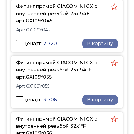
латунного сплава
Фитинг прямой GIACOMINI GX с
CW617N (CuZn40Pb2),
внутренней резьбой 25x3/4F
соответствуют
арт.GX109Y045
европейским
нормативам EN12164,
Арт:
GX109Y045
EN12165, DIN50930-6 и
цена,тг:
2 720
UBA, что гарантирует их
В корзину
безопасность для
использования в
Фитинг прямой GIACOMINI GX с
системах питьевого
внутренней резьбой 25x3/4"F
водоснабжения.
арт.GX109Y055
Применение
Арт:
GX109Y055
трубопроводной
системы GX
цена,тг:
3 706
В корзину
Система полимерных
трубопроводов GX
создана для
Фитинг прямой GIACOMINI GX с
организации
внутренней резьбой 32x1"F
внутренних
арт.GX109Y056