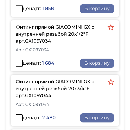
элементов. Размеры
цена,тг:
1 858
В корзину
резьбовых фитингов
соответствуют
международному
Фитинг прямой GIACOMINI GX с
стандарту ISO 228,
внутренней резьбой 20x1/2"F
обеспечивая их
арт.GX109Y034
универсальность и
Арт:
GX109Y034
совместимость.
Полимерное кольцо,
цена,тг:
1 684
В корзину
применяемое при
монтаже, обеспечивает
Фитинг прямой GIACOMINI GX с
сжимающие
внутренней резьбой 20x3/4"F
напряжения и прочное
арт.GX109Y044
неразъемное
соединение фитинга с
Арт:
GX109Y044
трубой.
Фитинги GX,
цена,тг:
2 480
В корзину
изготовленные из