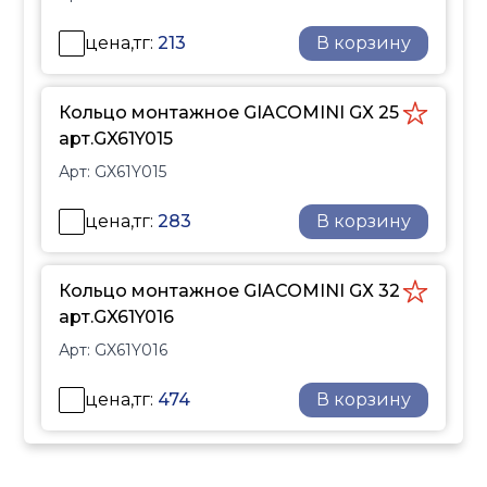
труб PN6 и PN10 и не
требует дополнительных
цена,тг:
213
В корзину
уплотнительных
элементов. Размеры
резьбовых фитингов
Кольцо монтажное GIACOMINI GX 25
соответствуют
арт.GX61Y015
международному
Арт:
GX61Y015
стандарту ISO 228,
обеспечивая их
цена,тг:
283
В корзину
универсальность и
совместимость.
Кольцо монтажное GIACOMINI GX 32
Полимерное кольцо,
арт.GX61Y016
применяемое при
монтаже, обеспечивает
Арт:
GX61Y016
сжимающие
напряжения и прочное
цена,тг:
474
В корзину
неразъемное
соединение фитинга с
трубой.