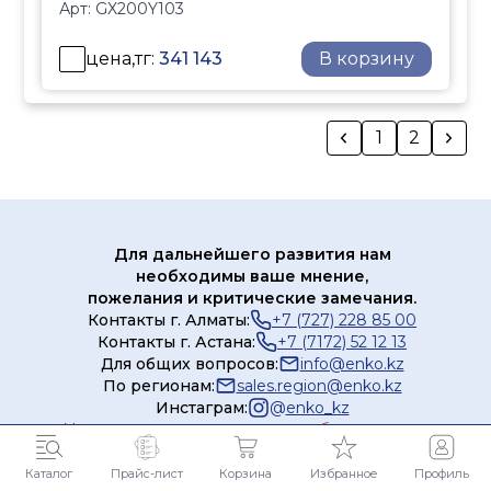
Арт:
GX200Y103
организации
внутренних
цена,тг:
341 143
В корзину
водопроводных систем,
в условиях
долговременного
1
2
воздействия высокой
температуры и
давления. Серия GX
также рекомендована
Для дальнейшего развития нам
для применения в
необходимы ваше мнение,
системах
пожелания и критические замечания.
высокотемпературного и
Контакты г. Алматы:
+7 (727) 228 85 00
низкотемпературного
Контакты г. Астана:
+7 (7172) 52 12 13
отопления, охлаждения,
Для общих вопросов:
info@enko.kz
По регионам:
sales.region@enko.kz
питьевого
Инстаграм:
@
enko_kz
водоснабжения, в
Мы постараемся ответить на все сообщения и письма
системах наружного
достаточно быстро и объективно.
отопления и
Каталог
Прайс-лист
Корзина
Избранное
Профиль
Публичная оферта