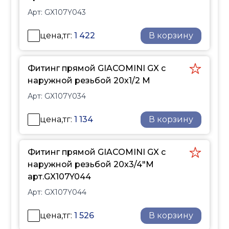
системах наружного
требует дополнительных
Арт:
GX107Y043
отопления и
уплотнительных
снеготаяния.
элементов. Размеры
цена,тг:
1 422
В корзину
резьбовых фитингов
соответствуют
международному
Фитинг прямой GIACOMINI GX с
стандарту ISO 228,
наружной резьбой 20x1/2 M
обеспечивая их
Арт:
GX107Y034
универсальность и
совместимость.
цена,тг:
1 134
В корзину
Полимерное кольцо,
применяемое при
Фитинг прямой GIACOMINI GX с
монтаже, обеспечивает
наружной резьбой 20x3/4"M
сжимающие
арт.GX107Y044
напряжения и прочное
неразъемное
Арт:
GX107Y044
соединение фитинга с
трубой.
цена,тг:
1 526
В корзину
Фитинги GX,