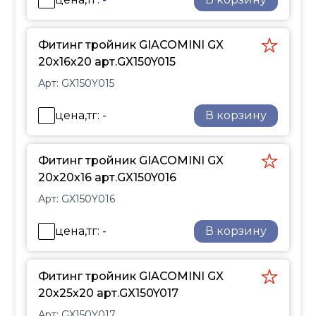
использования в
системах питьевого
водоснабжения.
Фитинг тройник GIACOMINI GX
Применение
20х16х20 арт.GX150Y015
трубопроводной
Арт:
GX150Y015
системы GX
Система полимерных
цена,тг:
-
В корзину
трубопроводов GX
создана для
организации
Фитинг тройник GIACOMINI GX
внутренних
20х20х16 арт.GX150Y016
водопроводных систем,
Арт:
GX150Y016
в условиях
долговременного
цена,тг:
-
В корзину
воздействия высокой
температуры и
давления. Серия GX
Фитинг тройник GIACOMINI GX
также рекомендована
20х25х20 арт.GX150Y017
для применения в
Арт:
GX150Y017