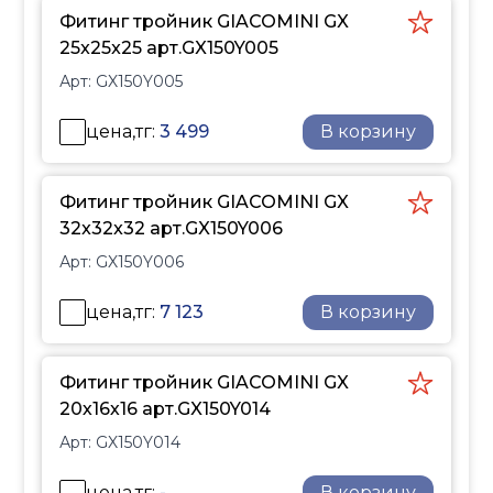
Фитинг тройник GIACOMINI GX
Полимерное кольцо,
25x25x25 арт.GX150Y005
применяемое при
монтаже, обеспечивает
Арт:
GX150Y005
сжимающие
напряжения и прочное
цена,тг:
3 499
В корзину
неразъемное
соединение фитинга с
Фитинг тройник GIACOMINI GX
трубой.
32x32x32 арт.GX150Y006
Фитинги GX,
изготовленные из
Арт:
GX150Y006
латунного сплава
цена,тг:
7 123
CW617N (CuZn40Pb2),
В корзину
соответствуют
европейским
Фитинг тройник GIACOMINI GX
нормативам EN12164,
20х16х16 арт.GX150Y014
EN12165, DIN50930-6 и
Арт:
GX150Y014
UBA, что гарантирует их
безопасность для
цена,тг:
-
В корзину