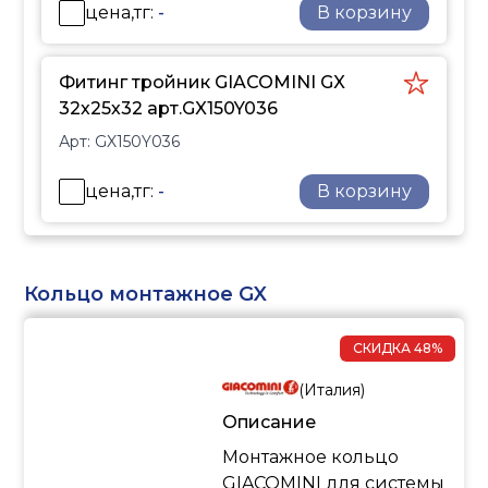
цена,тг:
-
В корзину
Фитинг тройник GIACOMINI GX
32х25х32 арт.GX150Y036
Арт:
GX150Y036
цена,тг:
-
В корзину
Кольцо монтажное GX
СКИДКА
48%
(
Италия
)
Описание
Монтажное кольцо
GIACOMINI для системы