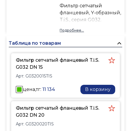
Фильтр сетчатый
фланцевый, Y-образный,
T.i.S., серия G032.
Подробнее...
Таблица по товарам
Фильтр сетчатый фланцевый T.i.S.
G032 DN 15
Арт:
G0320015TIS
цена,тг:
11 134
В корзину
Фильтр сетчатый фланцевый T.i.S.
G032 DN 20
Арт:
G0320020TIS