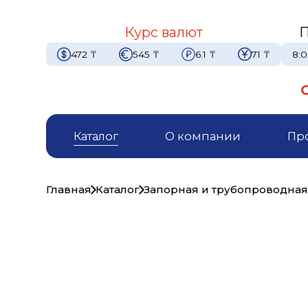
Курс валют
П
472
₸
545
₸
6.1
₸
71
₸
8:0
Каталог
О компании
Пр
Главная
Каталог
Запорная и трубопроводная