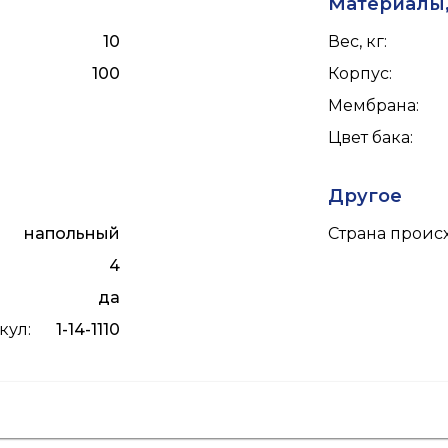
Материалы,
10
Вес, кг
:
100
Корпус
:
Мембрана
:
Цвет бака
:
Другое
напольный
Страна прои
4
да
икул
:
1-14-1110