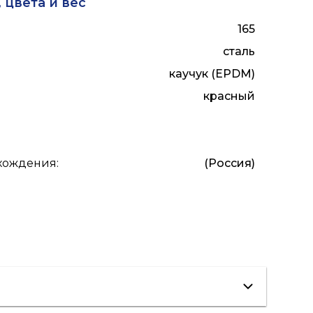
 цвета и вес
165
сталь
каучук (EPDM)
красный
схождения
:
(Россия)