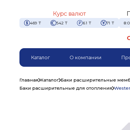
Курс валют
469
₸
542
₸
6.1
₸
71
₸
8:0
Каталог
О компании
Пр
Главная
Каталог
Баки расширительные мемб
Баки расширительные для отопления
Weste