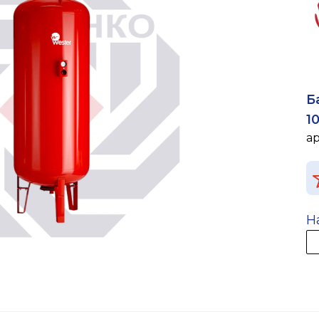
Б
1
а
Н