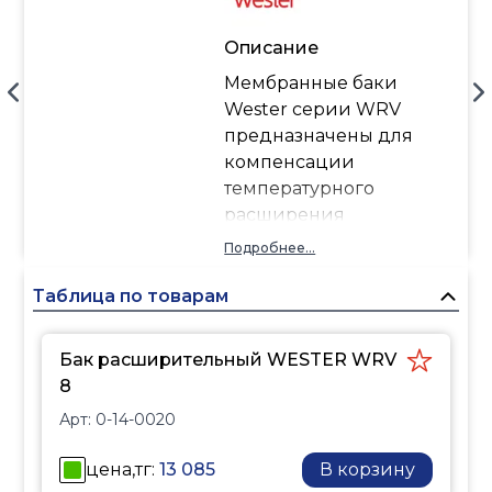
Описание
Мембранные баки
Wester серии WRV
предназначены для
компенсации
температурного
расширения
теплоносителя в
Подробнее...
замкнутых системах
отопления.
Таблица по товарам
Бак расширительный WESTER WRV
8
Арт:
0-14-0020
цена,тг:
13 085
В корзину