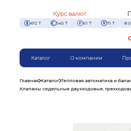
Курс валют
П
472
₸
545
₸
6.1
₸
71
₸
8:0
Каталог
О компании
Пр
Главная
Каталог
Тепловая автоматика и бал
Клапаны седельные двухходовые, трехходо