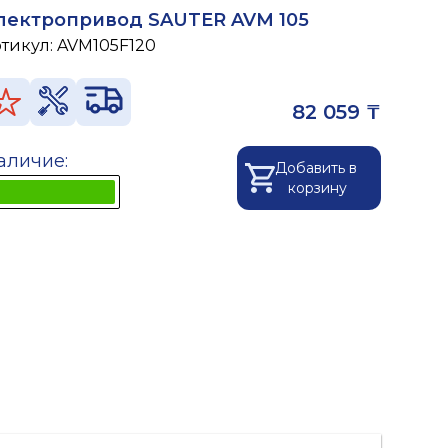
лектропривод SAUTER AVM 105
ртикул:
AVM105F120
82 059 ₸
аличие:
Добавить в
корзину