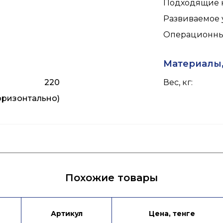
Подходящие 
Развиваемое 
Операционный
Материалы,
220
Вес, кг
:
горизонтально)
я
Лист данных EN
Похожие товары
Артикул
Цена, тенге