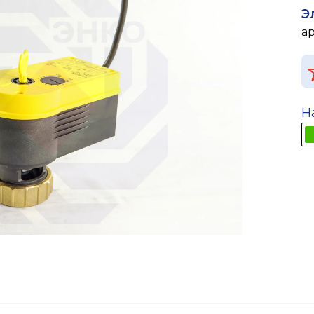
Э
а
Н