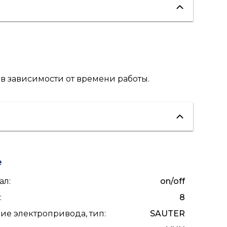
в зависимости от времени работы.
е
ал
:
on/off
:
8
е электропривода, тип
:
SAUTER