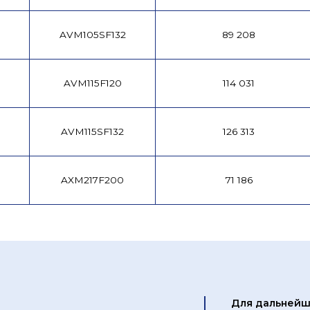
AVM105SF132
89 208
AVM115F120
114 031
AVM115SF132
126 313
AXM217F200
71 186
Для дальнейш