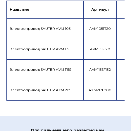
Лист данных
Инструкция
EN
Название
Артикул
Це
Электропривод SAUTER AVM 105
AVM105F120
Электропривод SAUTER AVM 115
AVM115F120
Электропривод SAUTER AVM 115S
AVM115SF132
Электропривод SAUTER AXM 217
AXM217F200
Для дальнейшего развития нам