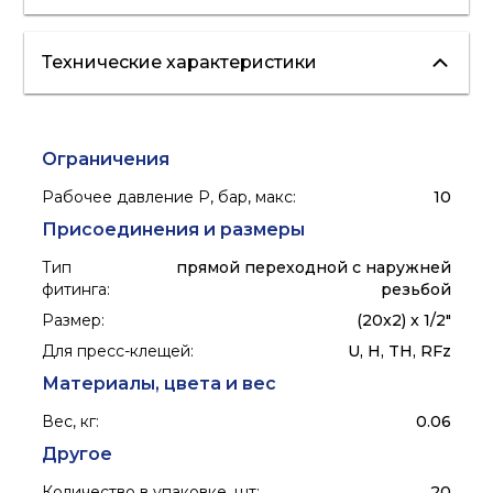
Технические характеристики
отопление
"теплые полы"
водоснабжение
ГВС
Ограничения
Рабочее давление P, бар, макс
:
10
Присоединения и размеры
Тип
прямой переходной с наружней
фитинга
:
резьбой
Размер
:
(20x2) x 1/2"
Для пресс-клещей
:
U, H, TH, RFz
Материалы, цвета и вес
Вес, кг
:
0.06
Другое
Количество в упаковке, шт
:
20