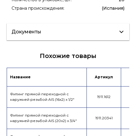
Страна происхождения
:
(Испания)
Документы
Каталог
Похожие товары
Название
Артикул
Це
Фитинг прямой переходной с
1911.1612
наружней резьбой AIS (16x2) x 1/2"
Фитинг прямой переходной с
1911.20341
наружней резьбой AIS (20x2) x 3/4"