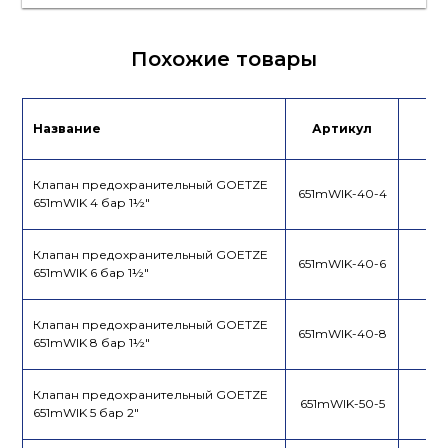
Лист данных
Похожие товары
Сертификат/
Декларация
Название
Артикул
Це
Клапан предохранительный GOETZE
651mWIK-40-4
651mWIK 4 бар 1½"
Клапан предохранительный GOETZE
651mWIK-40-6
651mWIK 6 бар 1½"
Клапан предохранительный GOETZE
651mWIK-40-8
651mWIK 8 бар 1½"
Клапан предохранительный GOETZE
651mWIK-50-5
651mWIK 5 бар 2"