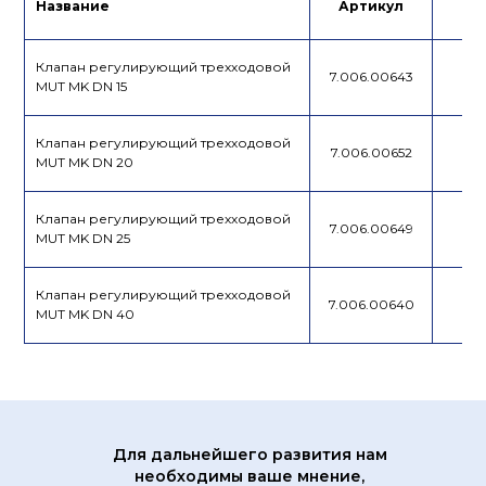
Название
Артикул
Це
Подбор
Лист данных
привода
Клапан регулирующий трехходовой
7.006.00643
MUT MK DN 15
Клапан регулирующий трехходовой
7.006.00652
MUT MK DN 20
Клапан регулирующий трехходовой
7.006.00649
MUT MK DN 25
Клапан регулирующий трехходовой
7.006.00640
MUT MK DN 40
Для дальнейшего развития нам
необходимы ваше мнение,