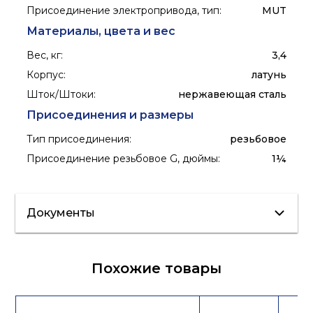
Присоединение электропривода, тип
:
MUT
Материалы, цвета и вес
Вес, кг
:
3,4
Корпус
:
латунь
Шток/Штоки
:
нержавеющая сталь
Присоединения и размеры
Тип присоединения
:
резьбовое
Присоединение резьбовое G, дюймы
:
1¼
Документы
Сертификат/
Похожие товары
Декларация
Лист данных
Каталог