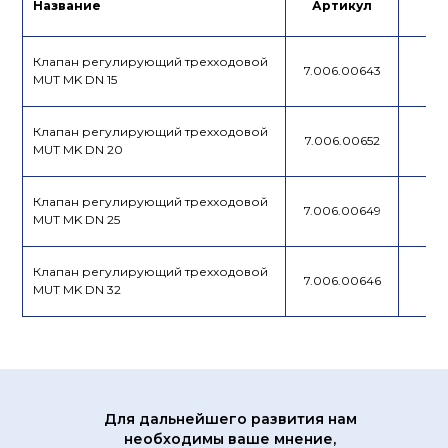
Название
Артикул
Це
Подбор
Лист данных
привода
Клапан регулирующий трехходовой
7.006.00643
MUT MK DN 15
Клапан регулирующий трехходовой
7.006.00652
MUT MK DN 20
Клапан регулирующий трехходовой
7.006.00649
MUT MK DN 25
Клапан регулирующий трехходовой
7.006.00646
MUT MK DN 32
Для дальнейшего развития нам
необходимы ваше мнение,