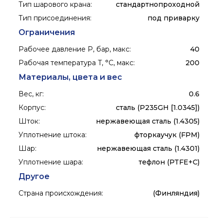
Тип шарового крана
:
стандартнопроходной
Тип присоединения
:
под приварку
Ограничения
Рабочее давление P, бар, макс
:
40
Рабочая температура T, °C, макс
:
200
Материалы, цвета и вес
Вес, кг
:
0.6
Корпус
:
сталь (P235GH [1.0345])
Шток
:
нержавеющая сталь (1.4305)
Уплотнение штока
:
фторкаучук (FPM)
Шар
:
нержавеющая сталь (1.4301)
Уплотнение шара
:
тефлон (PTFE+C)
Другое
Страна происхождения
:
(Финляндия)