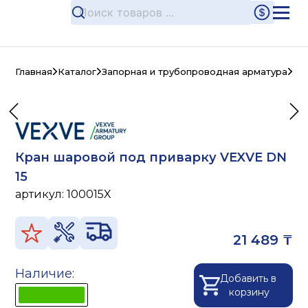
Главная
Каталог
Запорная и трубопроводная арматура
Ст
Кран шаровой под приварку VEXVE DN
15
артикул:
100015X
21 489 ₸
Наличие:
Добавить в
корзину