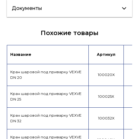
Документы
Сертификат/
Похожие товары
Декларация
Инструкция
Лист данных
Название
Артикул
Це
Брошюра
Таблица Kv
Кран шаровой под приварку VEXVE
100020X
DN 20
Кран шаровой под приварку VEXVE
100025X
DN 25
Кран шаровой под приварку VEXVE
100032X
DN 32
Кран шаровой под приварку VEXVE